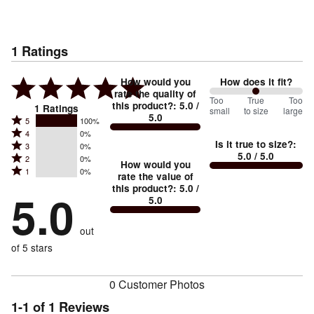
1
Ratings
How would you
How does it fit?
rate the quality of
100
Too
%
True
Too
this product?
:
5.0
/
1
Ratings
small
to size
large
5.0
between
Rated
5
100%
Rated
Too
4
0%
5
Is it true to size?
:
Rated
3
0%
4
small
stars
5.0
/ 5.0
Rated
2
0%
3
stars
How would you
by
and
Rated
1
0%
2
stars
rate the value of
by
100%
True
1
this product?
:
5.0
/
stars
by
5.0
0%
of
5.0
stars
to
by
0%
of
reviewers
by
size
0%
of
reviewers
out
0%
of
reviewers
of
of 5 stars
reviewers
reviewers
0 Customer Photos
1-1 of 1 Reviews