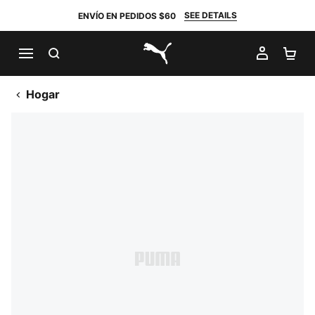
SEE DETAILS
ENVÍO EN PEDIDOS $60
BUSCAR
MI CUE
CA
PUMA.com
Hogar