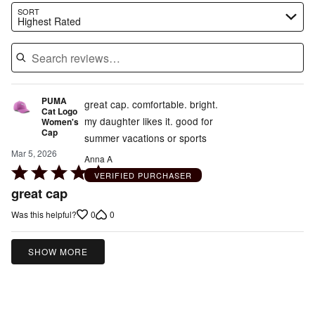
Search reviews…
SORT
Highest Rated
PUMA
great cap. comfortable. bright.
Cat Logo
my daughter likes it. good for
Women's
Cap
summer vacations or sports
Mar 5, 2026
Anna A
Rated
VERIFIED PURCHASER
5
great cap
out
0
0
Was this helpful?
of
5
SHOW MORE