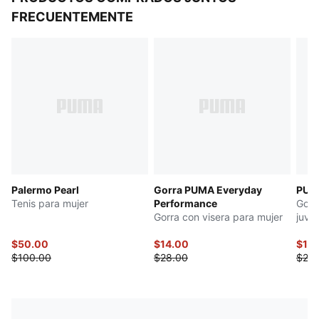
FRECUENTEMENTE
Palermo Pearl
Gorra PUMA Everyday
PUM
Tenis para mujer
Performance
Gorr
Gorra con visera para mujer
juven
$50.00
$14.00
$10
$100.00
$28.00
$20.