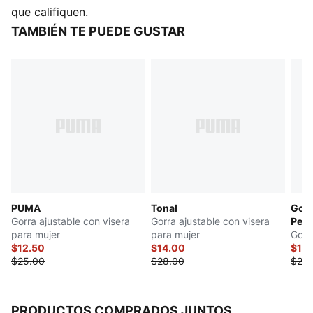
que califiquen.
TAMBIÉN TE PUEDE GUSTAR
PUMA
Tonal
Gorr
Gorra ajustable con visera
Gorra ajustable con visera
Per
para mujer
para mujer
Gorr
$12.50
$14.00
$14
$25.00
$28.00
$28.
PRODUCTOS COMPRADOS JUNTOS