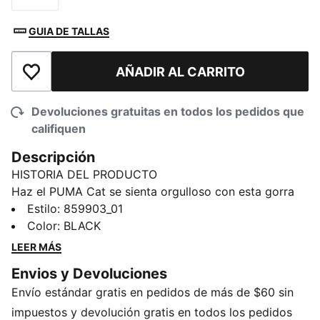
GUIA DE TALLAS
AÑADIR AL CARRITO
Añadir a la lista de deseos
Devoluciones gratuitas en todos los pedidos que
califiquen
Descripción
HISTORIA DEL PRODUCTO
Haz el PUMA Cat se sienta orgulloso con esta gorra
ajustable, perfecta para representar a la marca en
Estilo
:
859903_01
cualquier ocasión.
Color
:
BLACK
DETALLES
LEER MÁS
Detalles de la marca PUMA
Envios y Devoluciones
Cierre ajustable
Envío estándar gratis en pedidos de más de $60 sin
100 % poliéster
impuestos y devolución gratis en todos los pedidos