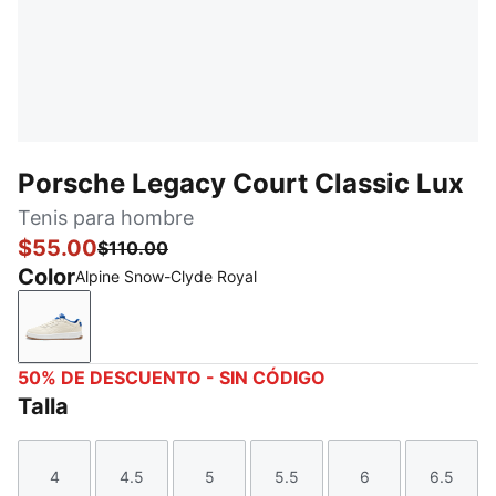
Porsche Legacy Court Classic Lux
Tenis para hombre
$55.00
$110.00
Color
Alpine Snow-Clyde Royal
Alpine Snow-Clyde Royal
50% DE DESCUENTO - SIN CÓDIGO
Talla
4
4.5
5
5.5
6
6.5
Talla
Talla
Talla
Talla
Talla
Talla