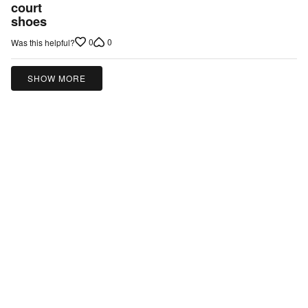
out
court
shoes
of
5
0
0
Was this helpful?
SHOW MORE