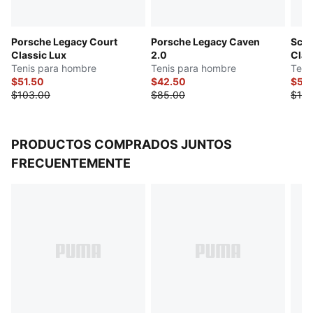
Diseño de entresuela elevada
Diseño inspirado en los estilos de tenis retro
Porsche Legacy Court
Porsche Legacy Caven
Scud
Detalles de las marcas Porsche y PUMA
Classic Lux
2.0
Clas
Tenis para hombre
Tenis para hombre
Teni
$51.50
$42.50
$51.
$103.00
$85.00
$103
PRODUCTOS COMPRADOS JUNTOS
FRECUENTEMENTE