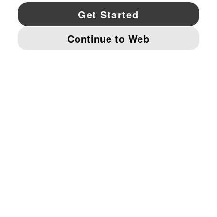
YouTube
Twitter
Pinterest
Instagram
Facebo
© PUMA NORTH AMERICA, INC.
IMPRINT AND LEGAL DATA