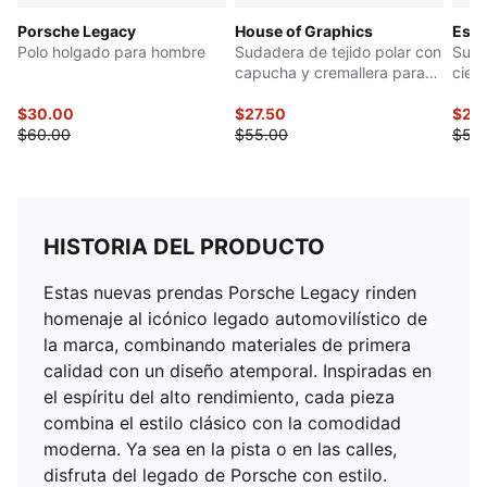
Porsche Legacy
House of Graphics
Esse
Polo holgado para hombre
Sudadera de tejido polar con
Suda
capucha y cremallera para
cier
hombre
$30.00
$27.50
$27.
$60.00
$55.00
$55
HISTORIA DEL PRODUCTO
Estas nuevas prendas Porsche Legacy rinden
homenaje al icónico legado automovilístico de
la marca, combinando materiales de primera
calidad con un diseño atemporal. Inspiradas en
el espíritu del alto rendimiento, cada pieza
combina el estilo clásico con la comodidad
moderna. Ya sea en la pista o en las calles,
disfruta del legado de Porsche con estilo.