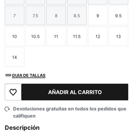
7
7.5
8
8.5
9
9.5
Talla
Talla
Talla
Talla
Talla
Talla
10
10.5
11
11.5
12
13
Talla
Talla
Talla
Talla
Talla
Talla
14
Talla
GUIA DE TALLAS
AÑADIR AL CARRITO
Añadir a la lista de deseos
Devoluciones gratuitas en todos los pedidos que
califiquen
Descripción