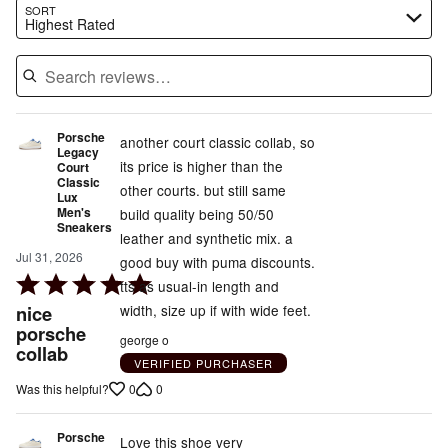
Search reviews…
SORT
Highest Rated
Porsche
another court classic collab, so
Legacy
its price is higher than the
Court
Classic
other courts. but still same
Lux
Men's
build quality being 50/50
Sneakers
leather and synthetic mix. a
Jul 31, 2026
good buy with puma discounts.
Rated
tts as usual-in length and
5
nice
width, size up if with wide feet.
out
porsche
george o
collab
of
VERIFIED PURCHASER
5
0
0
Was this helpful?
Porsche
Love this shoe very