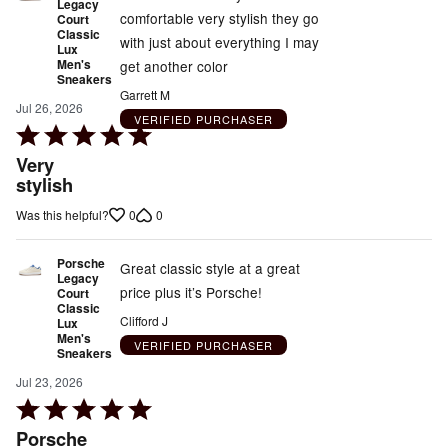
Legacy
comfortable very stylish they go
Court
Classic
with just about everything I may
Lux
Men's
get another color
Sneakers
Garrett M
Jul 26, 2026
VERIFIED PURCHASER
Rated
5
Very
out
stylish
of
0
0
Was this helpful?
5
Porsche
Great classic style at a great
Legacy
price plus it’s Porsche!
Court
Classic
Clifford J
Lux
Men's
VERIFIED PURCHASER
Sneakers
Jul 23, 2026
Rated
5
Porsche