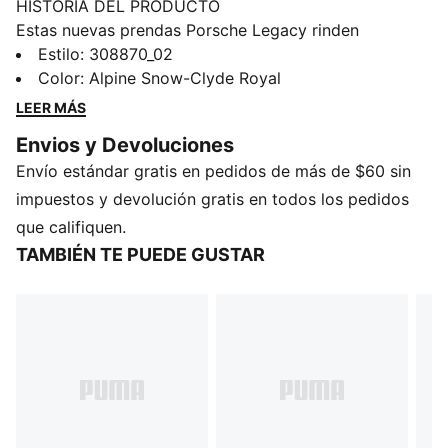
HISTORIA DEL PRODUCTO
Estas nuevas prendas Porsche Legacy rinden
homenaje al icónico legado automovilístico de la
Estilo
:
308870_02
marca, combinando materiales de primera calidad con
Color
:
Alpine Snow-Clyde Royal
un diseño atemporal. Inspiradas en el espíritu del alto
LEER MÁS
rendimiento, cada pieza combina el estilo clásico con
Envios y Devoluciones
la comodidad moderna. Ya sea en la pista o en las
Envío estándar gratis en pedidos de más de $60 sin
calles, disfruta del legado de Porsche con estilo.
CARACTERÍSTICAS Y BENEFICIOS
impuestos y devolución gratis en todos los pedidos
SOFTFOAM+: Plantilla cómoda, diseñada con un talón
que califiquen.
extra grueso para proporcionar una amortiguación
TAMBIÉN TE PUEDE GUSTAR
suave
Empeine fabricado con al menos un 20 % de
materiales reciclados
DETALLES
Ancho: regular
Tipo de puntera: redondeada
Cierre: cordones
Tipo de talón: plano