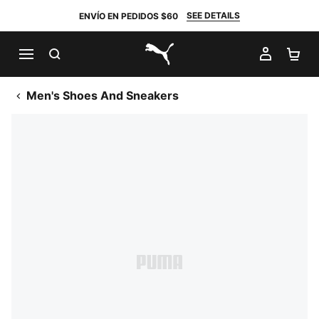
SEE DETAILS
ENVÍO EN PEDIDOS $60
BUSCAR
MI CUE
CA
PUMA.com
Men's Shoes And Sneakers