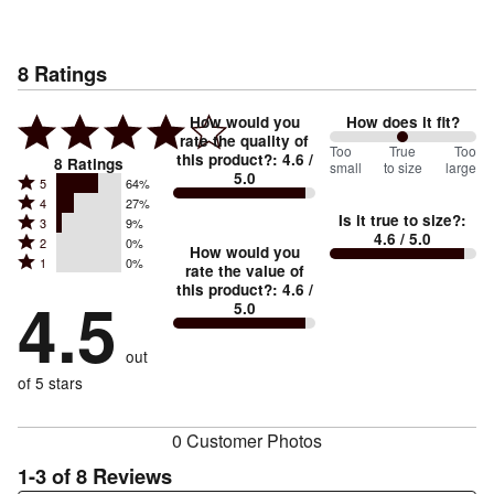
8
Ratings
How would you
How does it fit?
rate the quality of
100
Too
%
True
Too
this product?
:
4.6
/
8
Ratings
small
to size
large
5.0
between
Rated
5
64%
Rated
Too
4
27%
5
Is it true to size?
:
Rated
3
9%
4
small
stars
4.6
/ 5.0
Rated
2
0%
3
stars
How would you
by
and
Rated
1
0%
2
stars
rate the value of
by
64%
True
1
this product?
:
4.6
/
stars
by
4.5
27%
of
5.0
stars
to
by
9%
of
reviewers
by
size
0%
of
reviewers
out
0%
of
reviewers
of
of 5 stars
reviewers
reviewers
0 Customer Photos
1-3 of 8 Reviews