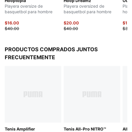
Hooptopia
Hoop Dreamz
Out 
Playera oversize de
Playera oversized de
Play
basquetbol para hombre
basquetbol para hombre
hom
$16.00
$20.00
$17.
$40.00
$40.00
$35
PRODUCTOS COMPRADOS JUNTOS
FRECUENTEMENTE
Tenis Amplifier
Tenis All-Pro NITRO™
All-