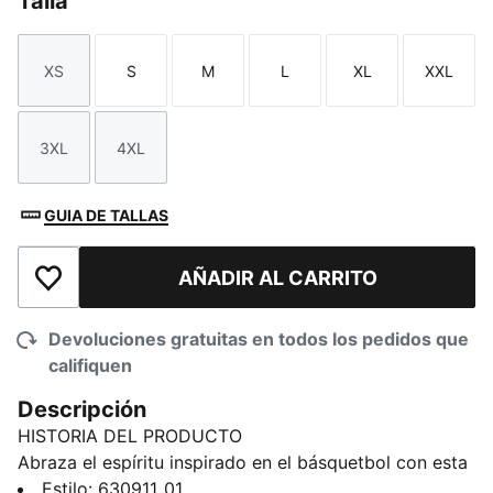
Talla
XS
S
M
L
XL
XXL
Talla
Talla
Talla
Talla
Talla
Talla
3XL
4XL
Talla
Talla
GUIA DE TALLAS
AÑADIR AL CARRITO
Añadir a la lista de deseos
Devoluciones gratuitas en todos los pedidos que
califiquen
Descripción
HISTORIA DEL PRODUCTO
Abraza el espíritu inspirado en el básquetbol con esta
playera oversized de algodón, que lleva la atrevida
Estilo
:
630911_01