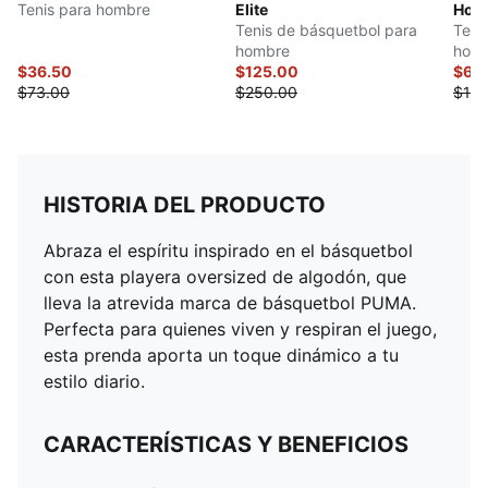
Tenis para hombre
Elite
Hoop
Tenis de básquetbol para
Teni
hombre
hom
$36.50
$125.00
$65
$73.00
$250.00
$130
HISTORIA DEL PRODUCTO
Abraza el espíritu inspirado en el básquetbol
con esta playera oversized de algodón, que
lleva la atrevida marca de básquetbol PUMA.
Perfecta para quienes viven y respiran el juego,
esta prenda aporta un toque dinámico a tu
estilo diario.
CARACTERÍSTICAS Y BENEFICIOS