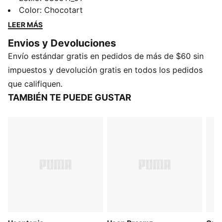
marca de básquetbol PUMA. Perfecta para quienes
Color
:
Chocotart
viven y respiran el juego, esta prenda aporta un toque
LEER MÁS
dinámico a tu estilo diario.
Envios y Devoluciones
CARACTERÍSTICAS Y BENEFICIOS
Envío estándar gratis en pedidos de más de $60 sin
Producto fabricado con al menos un 30% de
materiales reciclados
impuestos y devolución gratis en todos los pedidos
DETALLES
que califiquen.
Corte regular
TAMBIÉN TE PUEDE GUSTAR
Material principal: Jersey de punto sencillo
Largo regular
Cuello redondo
Manga corta