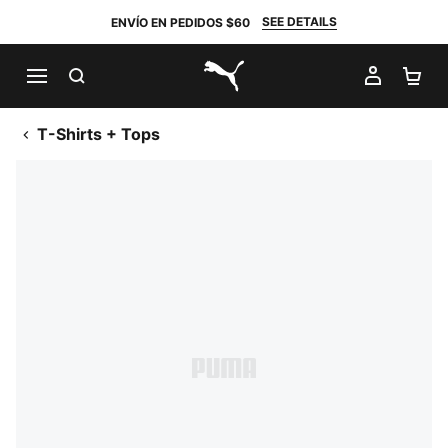
SEE DETAILS
ENVÍO EN PEDIDOS $60
BUSCAR
MI CUE
CA
PUMA.com
T-Shirts + Tops