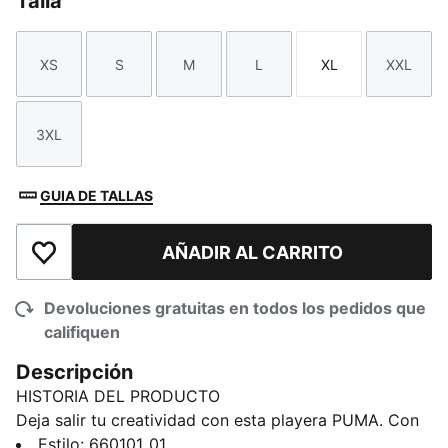
Talla
XS
S
M
L
XL
XXL
Talla
Talla
Talla
Talla
Talla
Talla
3XL
Talla
GUIA DE TALLAS
AÑADIR AL CARRITO
Añadir a la lista de deseos
Devoluciones gratuitas en todos los pedidos que
califiquen
Descripción
HISTORIA DEL PRODUCTO
Deja salir tu creatividad con esta playera PUMA. Con
un corte regular, el logo NJR y nuestro ícono PUMA
Estilo
:
660101_01