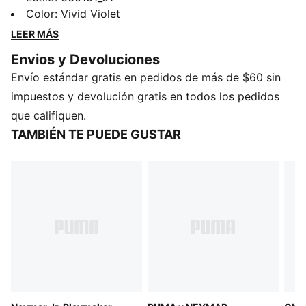
Cat, esta prenda es perfecta para quienes se atreven
Color
:
Vivid Violet
a ser diferentes. Hazte notar y expresa tu estilo único.
LEER MÁS
CARACTERÍSTICAS Y BENEFICIOS
Envios y Devoluciones
Producto fabricado con al menos un 20% de algodón
Envío estándar gratis en pedidos de más de $60 sin
reciclado
DETALLES
impuestos y devolución gratis en todos los pedidos
Corte regular
que califiquen.
Manga corta
TAMBIÉN TE PUEDE GUSTAR
Logo PUMA Cat termo-impreso, en pecho
Logo NJR en pecho izquierdo
Detalles de la marca PUMA