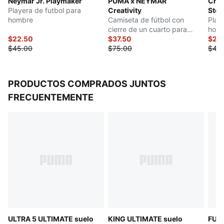
Neymar Jr. Playmaker
PUMA x NEYMAR
Chri
Playera de futbol para
Creativity
Stop
hombre
Camiseta de fútbol con
Play
cierre de un cuarto para
hom
$22.50
hombre
$37.50
$22
$45.00
$75.00
$45
PRODUCTOS COMPRADOS JUNTOS
FRECUENTEMENTE
ULTRA 5 ULTIMATE suelo
KING ULTIMATE suelo
FUT