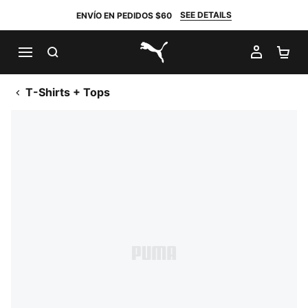
SEE DETAILS
ENVÍO EN PEDIDOS $60
BUSCAR
MI CUE
CA
PUMA.com
T-Shirts + Tops