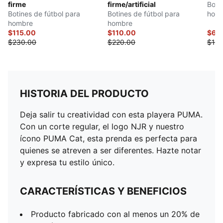
firme
firme/artificial
Boti
Botines de fútbol para
Botines de fútbol para
hom
hombre
hombre
$115.00
$110.00
$60
$230.00
$220.00
$120
HISTORIA DEL PRODUCTO
Deja salir tu creatividad con esta playera PUMA.
Con un corte regular, el logo NJR y nuestro
ícono PUMA Cat, esta prenda es perfecta para
quienes se atreven a ser diferentes. Hazte notar
y expresa tu estilo único.
CARACTERÍSTICAS Y BENEFICIOS
Producto fabricado con al menos un 20% de