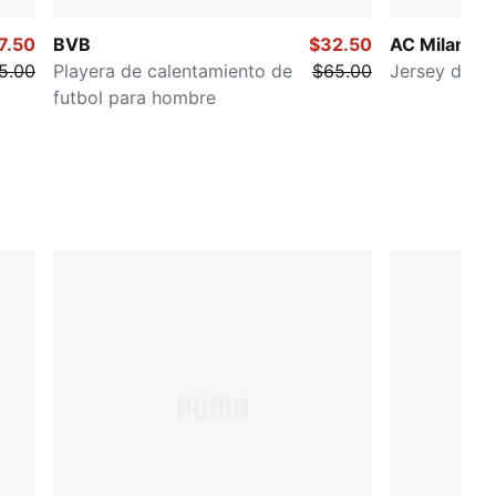
7.50
BVB
$32.50
AC Milan KI
5.00
Playera de calentamiento de
$65.00
Jersey de f
futbol para hombre