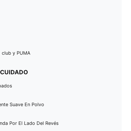
el club y PUMA
 CUIDADO
pados
ente Suave En Polvo
enda Por El Lado Del Revés