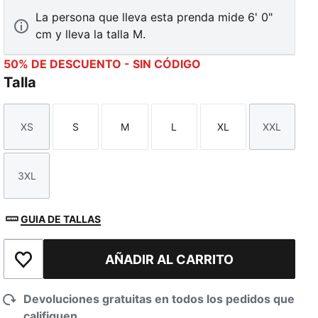
La persona que lleva esta prenda mide 6' 0"
cm y lleva la talla M.
50% DE DESCUENTO - SIN CÓDIGO
Talla
XS
S
M
L
XL
XXL
Talla
Talla
Talla
Talla
Talla
Talla
3XL
Talla
GUIA DE TALLAS
AÑADIR AL CARRITO
Añadir a la lista de deseos
Devoluciones gratuitas en todos los pedidos que
califiquen