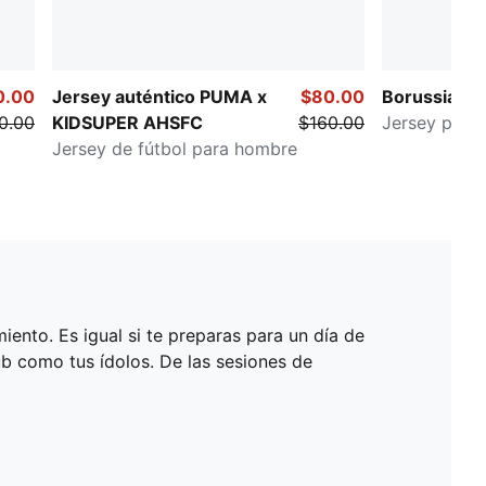
0.00
Jersey auténtico PUMA x
$80.00
Borussia D
0.00
KIDSUPER AHSFC
$160.00
Jersey para
Jersey de fútbol para hombre
iento. Es igual si te preparas para un día de
lub como tus ídolos. De las sesiones de