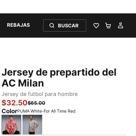
REBAJAS
BUSCAR
LISTA DE DESE
CARRITO 
MI C
Jersey de prepartido del
AC Milan
Jersey de futbol para hombre
$32.50
$65.00
Color
PUMA White-For All Time Red
PUMA White-For All Time Red
Smokey Gray-PUMA White