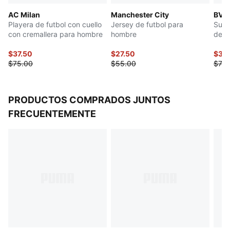
Cierre: Cierre de un cuarto
AC Milan
Manchester City
BVB 
Largo: regular
Playera de futbol con cuello
Jersey de futbol para
Suda
Lo usan los jugadores durante la temporada 25/26
con cremallera para hombre
hombre
de f
Detalles del Club y PUMA
$37.50
$27.50
$35
$75.00
$55.00
$70.
PRODUCTOS COMPRADOS JUNTOS
FRECUENTEMENTE