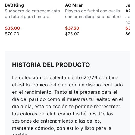
BVB King
AC Milan
Jers
Sudadera de entrenamiento
Playera de futbol con cuello
AC M
de futbol para hombre
con cremallera para hombre
Jers
hom
$35.00
$37.50
$32
$70.00
$75.00
$65
HISTORIA DEL PRODUCTO
La colección de calentamiento 25/26 combina
el estilo icónico del club con un diseño centrado
en el rendimiento. Tanto si te preparas para el
día del partido como si muestras tu lealtad en el
día a día, esta colección te permite representar
los colores del club como tus héroes. De las
sesiones de entrenamiento a las calles,
mantente cómodo, con estilo y listo para la