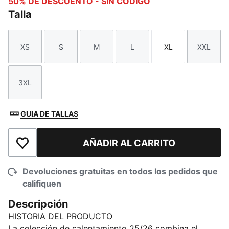
50% DE DESCUENTO - SIN CÓDIGO
Talla
XS
S
M
L
XL
XXL
Talla
Talla
Talla
Talla
Talla
Talla
3XL
Talla
GUIA DE TALLAS
AÑADIR AL CARRITO
Añadir a la lista de deseos
Devoluciones gratuitas en todos los pedidos que
califiquen
Descripción
HISTORIA DEL PRODUCTO
La colección de calentamiento 25/26 combina el