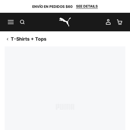
SEE DETAILS
ENVÍO EN PEDIDOS $60
BUSCAR
MI CUE
CA
PUMA.com
T-Shirts + Tops