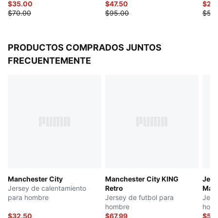
$35.00
$47.50
$27.
$70.00
$95.00
$55
PRODUCTOS COMPRADOS JUNTOS
FRECUENTEMENTE
Manchester City
Manchester City KING
Jers
Jersey de calentamiento
Retro
Manc
para hombre
Jersey de futbol para
Jers
hombre
hom
$32.50
$67.99
$50