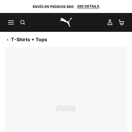
SEE DETAILS
ENVÍO EN PEDIDOS $60
BUSCAR
MI CUE
CA
PUMA.com
T-Shirts + Tops