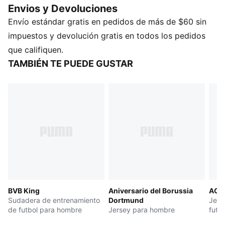
Envios y Devoluciones
colores del club como tus jugadores favoritos. Del
Envío estándar gratis en pedidos de más de $60 sin
entrenamiento a la calle, mantén la comodidad, el
estilo y la preparación para la acción.
impuestos y devolución gratis en todos los pedidos
CARACTERÍSTICAS Y BENEFICIOS
que califiquen.
dryCELL: Los materiales altamente funcionales alejan
TAMBIÉN TE PUEDE GUSTAR
el sudor de la piel y ayudan a mantenerte seco y
cómodo durante el ejercicio
Fabricado con material 100 % reciclado excluyendo
adornos y ribetes
DETALLES
El que usan los jugadores durante la temporada 25/26
Corte: semi-ajustado
Material principal: tejido piqué
Cuello: redondo
Mangas cortas
BVB King
Aniversario del Borussia
AC M
Largo: Regular
Sudadera de entrenamiento
Dortmund
Jers
Detalles de la marca del club y PUMA
de futbol para hombre
Jersey para hombre
futb
hom