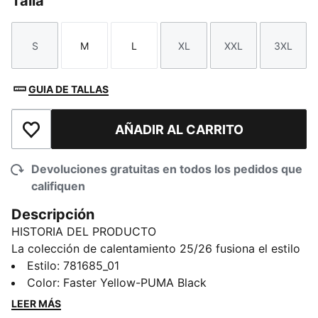
Talla
S
M
L
XL
XXL
3XL
Talla
Talla
Talla
Talla
Talla
Talla
GUIA DE TALLAS
AÑADIR AL CARRITO
Añadir a la lista de deseos
Devoluciones gratuitas en todos los pedidos que
califiquen
Descripción
HISTORIA DEL PRODUCTO
La colección de calentamiento 25/26 fusiona el estilo
icónico del club con un diseño centrado en el
Estilo
:
781685_01
rendimiento. Ya sea que te estés preparando para el
Color
:
Faster Yellow-PUMA Black
día del partido o que quieras mostrar tu lealtad en tu
LEER MÁS
vida cotidiana, esta colección te permite lucir los