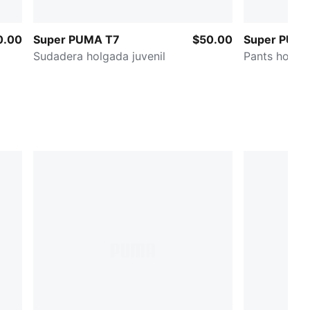
0.00
Super PUMA T7
$50.00
Super PUM
Sudadera holgada juvenil
Pants holgad