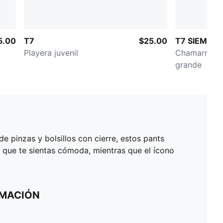
5.00
T7
$25.00
T7 SIEMPR
Playera juvenil
Chamarra de
grande
de pinzas y bolsillos con cierre, estos pants
a que te sientas cómoda, mientras que el ícono
RMACIÓN