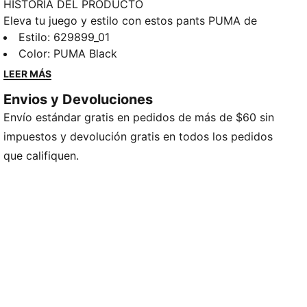
HISTORIA DEL PRODUCTO
Eleva tu juego y estilo con estos pants PUMA de
corte semi-ajustado. Con tiras T7 en los laterales,
Estilo
:
629899_01
detalles de pinzas y bolsillos con cierre, estos pants
Color
:
PUMA Black
combinan tradición y modernidad. La cintura elástica
LEER MÁS
con cordón interno garantiza un ajuste impecable
Envios y Devoluciones
para que te sientas cómoda, mientras que el ícono
Envío estándar gratis en pedidos de más de $60 sin
PUMA Cat le añade un toque de nuestro legado.
DETALLES
impuestos y devolución gratis en todos los pedidos
Corte semi-ajustado
que califiquen.
Tricot
Largo: Regular
Tiro medio
Bolsillos laterales con cierre
PUMA Juvenil: Producto recomendado para niños y
adolescentes de 8 a 16 años