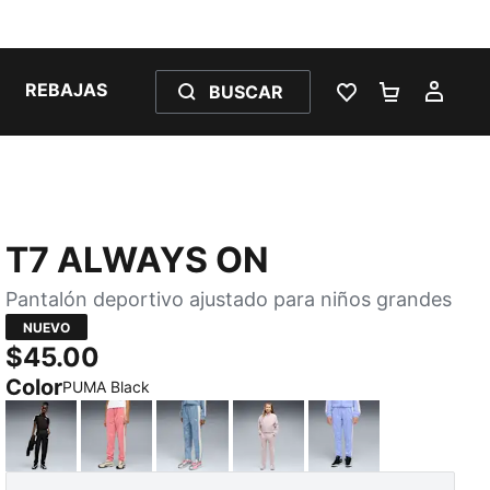
REBAJAS
BUSCAR
LISTA DE DESE
CARRITO 
MI C
T7 ALWAYS ON
Pantalón deportivo ajustado para niños grandes
NUEVO
$45.00
Color
PUMA Black
PUMA Black
Wild Pink
Cool Blue
Misty Pink
Intense Lavender