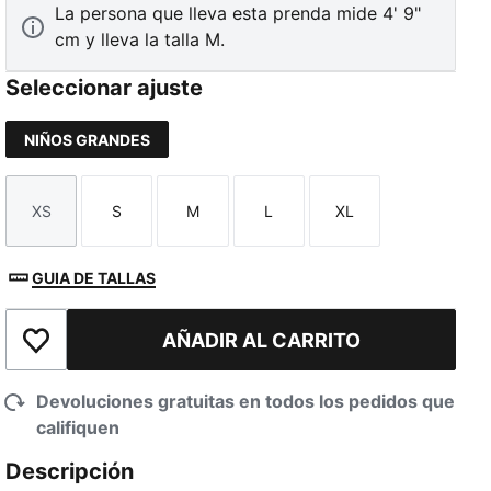
La persona que lleva esta prenda mide 4' 9"
cm y lleva la talla M.
Seleccionar ajuste
NIÑOS GRANDES
XS
S
M
L
XL
Talla
Talla
Talla
Talla
Talla
GUIA DE TALLAS
AÑADIR AL CARRITO
Añadir a la lista de deseos
Devoluciones gratuitas en todos los pedidos que
califiquen
Descripción