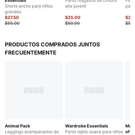
Essentials
Pants holgados de cintura
Play
Shorts ancho para niños
alta juvenil
para
grandes
$27.50
$25.00
$25
$55.00
$50.00
$50
PRODUCTOS COMPRADOS JUNTOS
FRECUENTEMENTE
Animal Pack
Wardrobe Essentials
Manc
Leggings acampanados de
Pants tejido suave para niños
of t