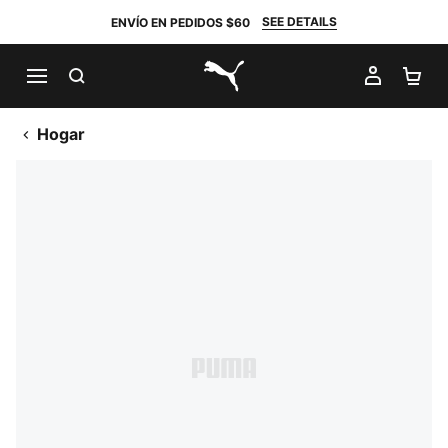
SEE DETAILS
ENVÍO EN PEDIDOS $60
BUSCAR
MI CUE
CA
PUMA.com
Hogar