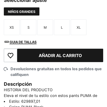
Seleccionar ajuste
NIÑOS GRANDES
XS
S
M
L
XL
Talla
Talla
Talla
Talla
Talla
GUIA DE TALLAS
AÑADIR AL CARRITO
Añadir a la lista de deseos
Devoluciones gratuitas en todos los pedidos que
califiquen
Descripción
HISTORIA DEL PRODUCTO
Eleva el nivel de tu estilo con estos pants PUMA de
corte holgado. Con cintura elástica, cordones de
Estilo
:
629897_01