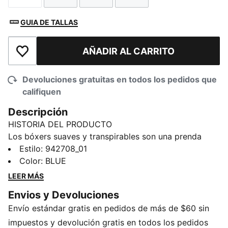
GUIA DE TALLAS
AÑADIR AL CARRITO
Añadir a la lista de deseos
Devoluciones gratuitas en todos los pedidos que
califiquen
Descripción
HISTORIA DEL PRODUCTO
Los bóxers suaves y transpirables son una prenda
imprescindible en cualquier armario. Agrega un poco
Estilo
:
942708_01
de la clásica marca PUMA a la mezcla y tendrás tus
Color
:
BLUE
próximos calzoncillos bóxer favoritos.
LEER MÁS
DETALLES
Envios y Devoluciones
95 % poliéster reciclado, 5 % elastano
Envío estándar gratis en pedidos de más de $60 sin
Pack de tres
Detalles de la marca PUMA
impuestos y devolución gratis en todos los pedidos