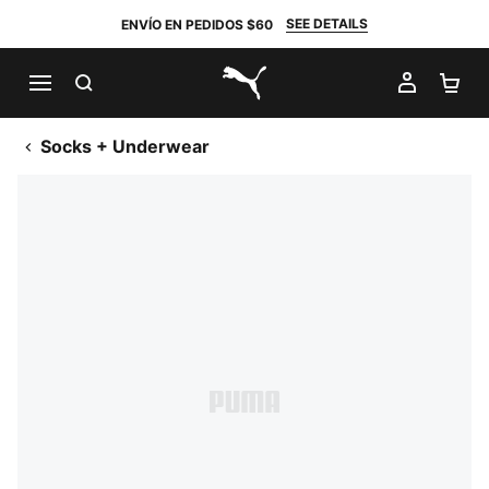
SEE DETAILS
ENVÍO EN PEDIDOS $60
BUSCAR
MI CUE
CA
PUMA.com
Socks + Underwear