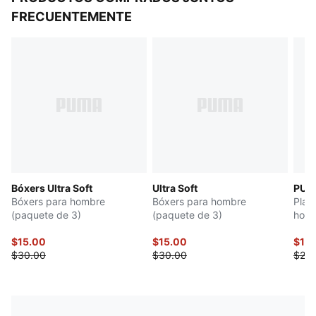
FRECUENTEMENTE
Bóxers Ultra Soft
Ultra Soft
PUMA
Bóxers para hombre
Bóxers para hombre
Play
(paquete de 3)
(paquete de 3)
hom
$15.00
$15.00
$12.
$30.00
$30.00
$25.