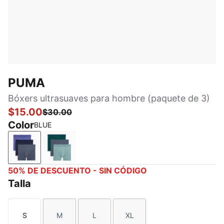
PUMA
Bóxers ultrasuaves para hombre (paquete de 3)
$15.00
$30.00
Color
BLUE
BLUE
MEDIUM GREEN
50% DE DESCUENTO - SIN CÓDIGO
Talla
S
M
L
XL
Talla
Talla
Talla
Talla