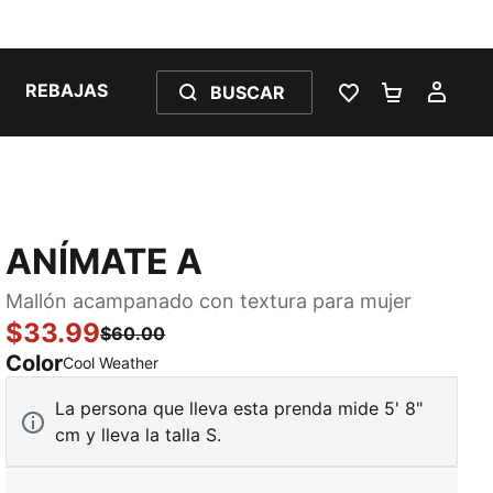
REBAJAS
BUSCAR
LISTA DE DESE
CARRITO 
MI C
ANÍMATE A
Mallón acampanado con textura para mujer
$33.99
$60.00
Color
:
agotado
Cool Weather
La persona que lleva esta prenda mide 5' 8"
cm y lleva la talla S.