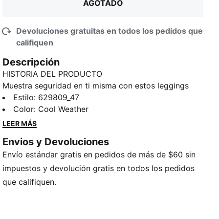
AGOTADO
Devoluciones gratuitas en todos los pedidos que
califiquen
Descripción
HISTORIA DEL PRODUCTO
Muestra seguridad en ti misma con estos leggings
acampanados DARE TO. Con un tejido texturizado y
Estilo
:
629809_47
costuras en color contrastante, le aportan un toque
Color
:
Cool Weather
atrevido a cualquier look. Sal y haz una declaración
LEER MÁS
de estilo con esta icónica prenda PUMA.
Envios y Devoluciones
CARACTERÍSTICAS Y BENEFICIOS
Envío estándar gratis en pedidos de más de $60 sin
Producto fabricado con al menos un 20% de
materiales reciclados
impuestos y devolución gratis en todos los pedidos
DETALLES
que califiquen.
Corte ajustado
Tejido rib texturizado
Largo: Regular