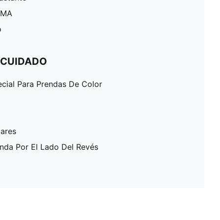
PUMA
o
 CUIDADO
ecial Para Prendas De Color
lares
enda Por El Lado Del Revés