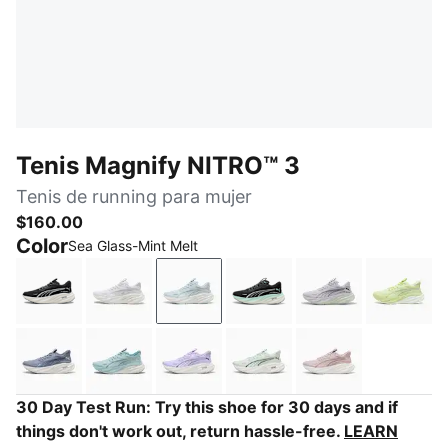
Tenis Magnify NITRO™ 3
Tenis de running para mujer
$160.00
Color
Sea Glass-Mint Melt
PUMA Black-PUMA White
PUMA White-PUMA Silver
Sea Glass-Mint Melt
PUMA Black-Mint Melt
Lilac Crush-Sag
Apple 
Gray Sky-Deep Plum-Vibrant Silver
Fresh Water-Baltic Sea Blue
Light Lavender-PUMA Silver
Sage Glow-Inky Depths
Misty Pink-Ros
30 Day Test Run: Try this shoe for 30 days and if
things don't work out, return hassle-free.
LEARN