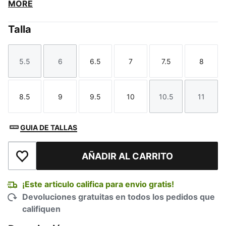
MORE
Talla
5.5
6
6.5
7
7.5
8
Talla
Talla
Talla
Talla
Talla
Talla
8.5
9
9.5
10
10.5
11
Talla
Talla
Talla
Talla
Talla
Talla
GUIA DE TALLAS
AÑADIR AL CARRITO
Añadir a la lista de deseos
¡Este articulo califica para envio gratis!
Devoluciones gratuitas en todos los pedidos que
califiquen