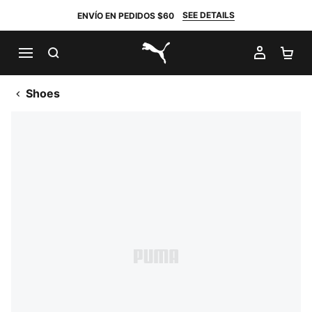
SEE DETAILS
ENVÍO EN PEDIDOS $60
BUSCAR
MI CUE
CA
PUMA.com
Shoes