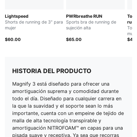
Lightspeed
PWRbreathe RUN
Top 
Shorts de running de 3" para
Sports bra de running de
run
mujer
sujeción alta
Top 
muje
$60.00
$65.00
$45
HISTORIA DEL PRODUCTO
Magnify 3 está diseñado para ofrecer una
amortiguación suprema y comodidad durante
todo el día. Diseñado para cualquier carrera en
la que la suavidad y el soporte sean lo más
importante, cuenta con un empeine de tejido de
malla de alta tecnología transpirable y
amortiguación NITROFOAM™ en capas para una
pisada suave y receptiva. Ya sea que recorras