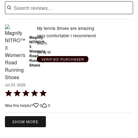
My tennis Shoes are amazing
very comfortable I recommend
Magnify
NITRO™
them.
3
Women's
Bersy M
Road
VERIFIED PURCHASER
Running
Shoes
Jul 23, 2026
Rated
5
0
0
Was this helpful?
out
of
5
SHOW MORE