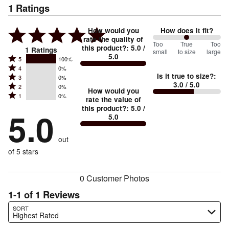
1
Ratings
How would you
How does it fit?
rate the quality of
100
Too
%
True
Too
this product?
:
5.0
/
1
Ratings
small
to size
large
5.0
between
Rated
5
100%
Rated
Too
4
0%
5
Is it true to size?
:
Rated
3
0%
4
small
stars
3.0
/ 5.0
Rated
2
0%
3
stars
How would you
by
and
Rated
1
0%
2
stars
rate the value of
by
100%
True
1
this product?
:
5.0
/
stars
by
5.0
0%
of
5.0
stars
to
by
0%
of
reviewers
by
size
0%
of
reviewers
out
0%
of
reviewers
of
of 5 stars
reviewers
reviewers
0 Customer Photos
1-1 of 1 Reviews
Search reviews…
SORT
Highest Rated