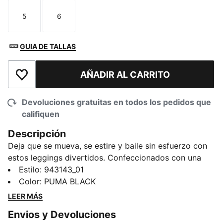
5
6
Talla
Talla
GUIA DE TALLAS
AÑADIR AL CARRITO
Añadir a la lista de deseos
Devoluciones gratuitas en todos los pedidos que
califiquen
Descripción
Deja que se mueva, se estire y baile sin esfuerzo con
estos leggings divertidos. Confeccionados con una
suave mezcla de poliéster y spandex, son ideales para
Estilo
:
943143_01
todo, desde volteretas hasta acogedoras noches de
Color
:
PUMA BLACK
cine. Con la energía PUMA en cada detalle, estos
LEER MÁS
leggings están diseñados para todos sus grandes
Envios y Devoluciones
movimientos e interminables aventuras.