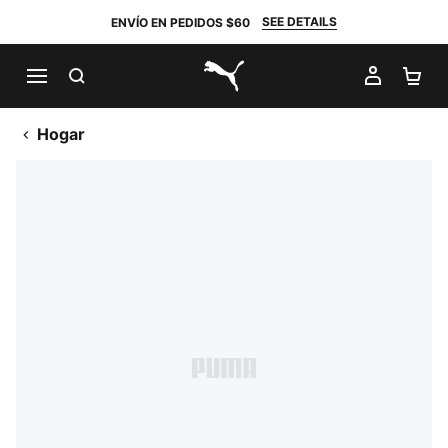
SEE DETAILS
ENVÍO EN PEDIDOS $60
BUSCAR
MI CUE
CA
PUMA.com
Hogar