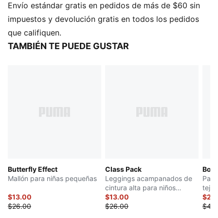
Envío estándar gratis en pedidos de más de $60 sin
impuestos y devolución gratis en todos los pedidos
que califiquen.
TAMBIÉN TE PUEDE GUSTAR
Butterfly Effect
Class Pack
Bow 
Mallón para niñas pequeñas
Leggings acampanados de
Pant
cintura alta para niños
teji
$13.00
pequeños
$13.00
peq
$21.
$26.00
$26.00
$42.