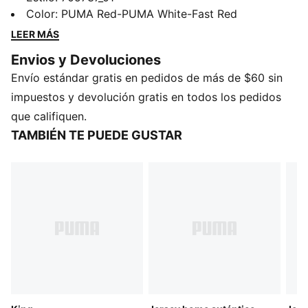
estos shorts de fútbol están confeccionados para
Color
:
PUMA Red-PUMA White-Fast Red
lograr el más alto nivel de rendimiento utilizando una
LEER MÁS
tela liviana, transpirable y de alta ingeniería y cortes
Envios y Devoluciones
ajustados que satisfacen las necesidades de los
Envío estándar gratis en pedidos de más de $60 sin
mejores atletas del juego.
CARACTERÍSTICAS Y BENEFICIOS
impuestos y devolución gratis en todos los pedidos
ULTRAWEAVE: Tejido de alta tecnología ultra ligero,
que califiquen.
con estructura elástica en 4 direcciones, que reduce el
TAMBIÉN TE PUEDE GUSTAR
peso y la fricción, creado para deportistas que buscan
aumentar su velocidad y fuerza
dryCELL: Tecnología de alto rendimiento, diseñada
para absorber la humedad del cuerpo y mantenerte
libre de sudor durante el ejercicio
DETALLES
Corte semi-ajustado
Tejido Entramado
Cuello redondo
Manga corta