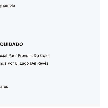
ey simple
 CUIDADO
ecial Para Prendas De Color
enda Por El Lado Del Revés
lares