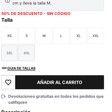
cm y lleva la talla M.
50% DE DESCUENTO - SIN CÓDIGO
Talla
XS
S
M
L
XL
XXL
Talla
Talla
Talla
Talla
Talla
Talla
3XL
4XL
Talla
Talla
GUIA DE TALLAS
AÑADIR AL CARRITO
Añadir a la lista de deseos
Devoluciones gratuitas en todos los pedidos que
califiquen