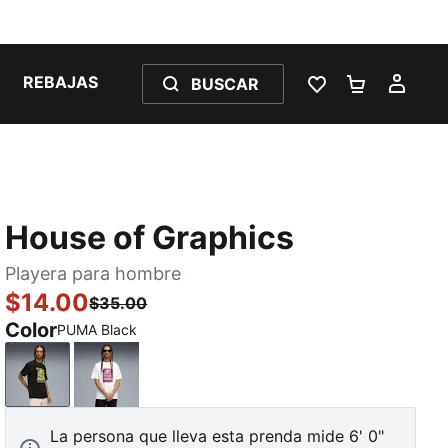
REBAJAS
BUSCAR
LISTA DE DESE
CARRITO 
MI C
House of Graphics
Playera para hombre
$14.00
$35.00
Color
PUMA Black
PUMA Black
PUMA White
La persona que lleva esta prenda mide 6' 0"