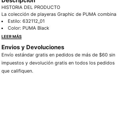
Descripción
HISTORIA DEL PRODUCTO
La colección de playeras Graphic de PUMA combina
diseños creativos con un estilo sencillo, ofreciendo
Estilo
:
632112_01
prendas cómodas que se destacan. Desde motivos
Color
:
PUMA Black
abstractos hasta logos emblemáticos, cada diseño
LEER MÁS
aporta un toque único. A donde sea que vayas, estos
Envios y Devoluciones
estampados realzan tu look con un toque de frescura
Envío estándar gratis en pedidos de más de $60 sin
sin esfuerzo.
CARACTERÍSTICAS Y BENEFICIOS
impuestos y devolución gratis en todos los pedidos
Producto fabricado con al menos un 20 % de
que califiquen.
materiales reciclados
DETALLES
Corte: holgado
Material principal: Jersey simple
Cuello: Cuello redondo
Manga corta
Largo: regular