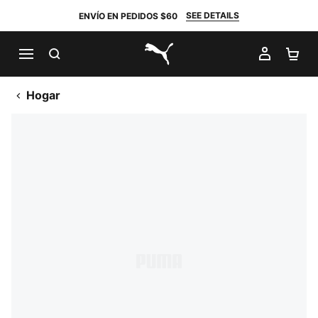
SEE DETAILS
ENVÍO EN PEDIDOS $60
BUSCAR
MI CUE
CA
PUMA.com
Hogar