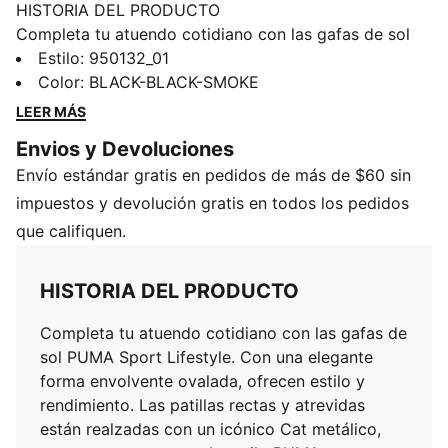
HISTORIA DEL PRODUCTO
Completa tu atuendo cotidiano con las gafas de sol
PUMA Sport Lifestyle. Con una elegante forma
Estilo
:
950132_01
envolvente ovalada, ofrecen estilo y rendimiento. Las
Color
:
BLACK-BLACK-SMOKE
patillas rectas y atrevidas están realzadas con un
LEER MÁS
icónico Cat metálico, que agrega un toque de estilo
Envios y Devoluciones
PUMA.
Envío estándar gratis en pedidos de más de $60 sin
DETALLES
Forma envolvente ovalada
impuestos y devolución gratis en todos los pedidos
Patillas rectas con un logotipo PUMA metálico
que califiquen.
Armazón: Inyección/goma
Lente: Policarbonato
HISTORIA DEL PRODUCTO
Detalles de la marca PUMA
Completa tu atuendo cotidiano con las gafas de
sol PUMA Sport Lifestyle. Con una elegante
forma envolvente ovalada, ofrecen estilo y
rendimiento. Las patillas rectas y atrevidas
están realzadas con un icónico Cat metálico,