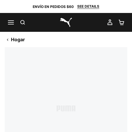
SEE DETAILS
ENVÍO EN PEDIDOS $60
BUSCAR
MI CUE
CA
PUMA.com
Hogar