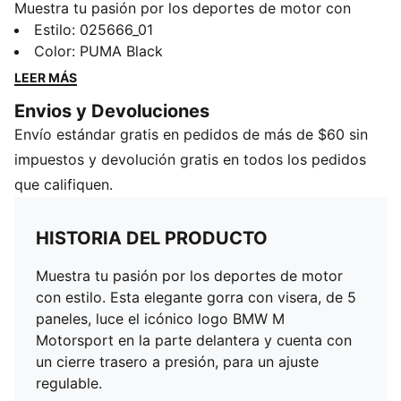
Muestra tu pasión por los deportes de motor con
estilo. Esta elegante gorra con visera, de 5 paneles,
Estilo
:
025666_01
luce el icónico logo BMW M Motorsport en la parte
Color
:
PUMA Black
delantera y cuenta con un cierre trasero a presión,
LEER MÁS
para un ajuste regulable.
Envios y Devoluciones
CARACTERÍSTICAS Y BENEFICIOS
Envío estándar gratis en pedidos de más de $60 sin
Producto fabricado con al menos un 30% de
materiales reciclados
impuestos y devolución gratis en todos los pedidos
DETALLES
que califiquen.
Diseño de 5 paneles
Visera curva
HISTORIA DEL PRODUCTO
Cierre trasero a presión, ajustable
Detalles de la marca PUMA
Muestra tu pasión por los deportes de motor
Detalles de la marca BMW M Motorsport
con estilo. Esta elegante gorra con visera, de 5
paneles, luce el icónico logo BMW M
Motorsport en la parte delantera y cuenta con
un cierre trasero a presión, para un ajuste
regulable.