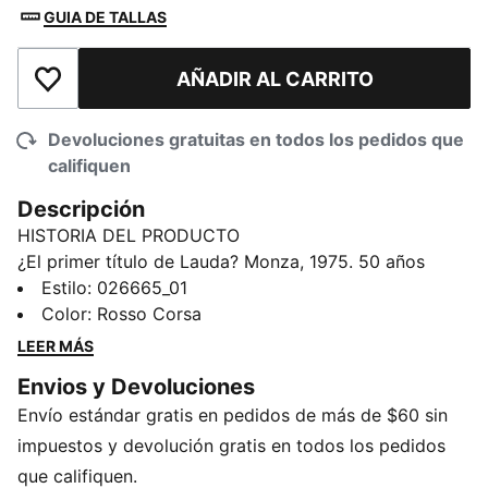
GUIA DE TALLAS
AÑADIR AL CARRITO
Añadir a la lista de deseos
Devoluciones gratuitas en todos los pedidos que
califiquen
Descripción
HISTORIA DEL PRODUCTO
¿El primer título de Lauda? Monza, 1975. 50 años
después, Hamilton y Leclerc compiten en el circuito
Estilo
:
026665_01
local de la Scuderia Ferrari HP por primera vez como
Color
:
Rosso Corsa
compañeros de equipo. Para conmemorar el
LEER MÁS
momento, esta edición limitada se inspira en los
Envios y Devoluciones
monos de carreras de Lauda, ??con logotipos vintage,
Envío estándar gratis en pedidos de más de $60 sin
letras retro y algunos guiños retro. Piensa en
chaquetas, camisetas y gorras para fanáticos que
impuestos y devolución gratis en todos los pedidos
saben que todo se trata de esos primeros pasos, cada
que califiquen.