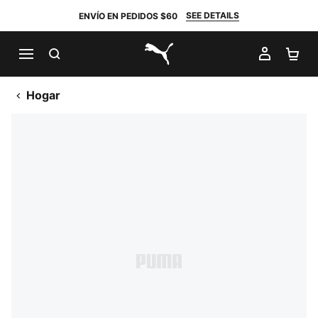
SEE DETAILS
ENVÍO EN PEDIDOS $60
BUSCAR
MI CUE
CA
PUMA.com
Hogar