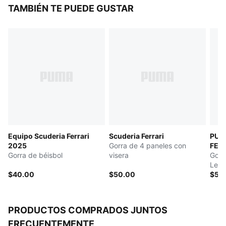
vez que se apagan las luces.
TAMBIÉN TE PUEDE GUSTAR
CARACTERÍSTICAS Y BENEFICIOS
Hecho con al menos un 50% de materiales reciclados
DETALLES
Ajuste regular
Gorra de camionero estructurada
Estampado integral en la corona
Visera precurvada
Cierre ajustable a presión
Equipo Scuderia Ferrari
Scuderia Ferrari
PUM
2025
Gorra de 4 paneles con
FER
Gorra de béisbol
visera
Gorra
Lem
$40.00
$50.00
$50
PRODUCTOS COMPRADOS JUNTOS
FRECUENTEMENTE