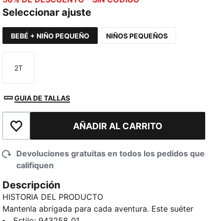
Seleccionar ajuste
BEBÉ + NIÑO PEQUEÑO
NIÑOS PEQUEÑOS
2T
Talla
GUIA DE TALLAS
AÑADIR AL CARRITO
Añadir a la lista de deseos
Devoluciones gratuitas en todos los pedidos que
califiquen
Descripción
HISTORIA DEL PRODUCTO
Mantenla abrigada para cada aventura. Este suéter
de tejido polar está diseñado para jugar todo el día,
Estilo
:
943258_01