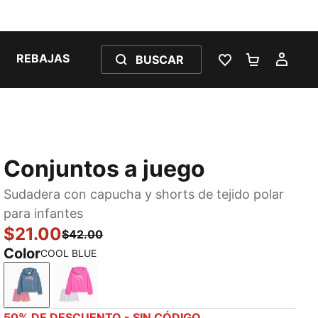
REBAJAS
BUSCAR
LISTA DE DESE
CARRITO 
MI C
Conjuntos a juego
Sudadera con capucha y shorts de tejido polar
para infantes
$21.00
$42.00
Color
COOL BLUE
COOL BLUE
PINK PIXEL
50% DE DESCUENTO - SIN CÓDIGO