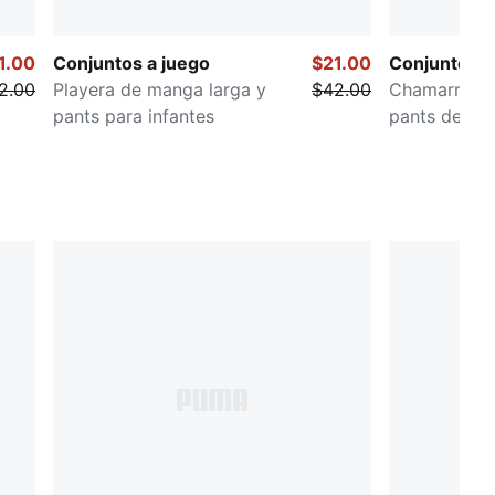
1.00
Conjuntos a juego
$21.00
Conjuntos a
2.00
Playera de manga larga y
$42.00
Chamarra de 
pants para infantes
pants de pie
infantes