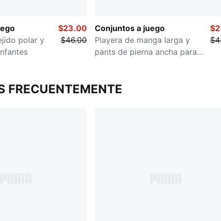
uego
$23.00
Conjuntos a juego
$2
jido polar y
$46.00
Playera de manga larga y
$4
infantes
pants de pierna ancha para
niños pequeños.
S FRECUENTEMENTE