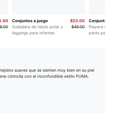
3.00
Conjuntos a juego
$23.00
Conjuntos a
6.00
Sudadera de tejido polar y
$46.00
Playera de 
leggings para infantes
pants para i
 tejidos suaves que se sienten muy bien en su piel
tiene cómoda con el inconfundible estilo PUMA.