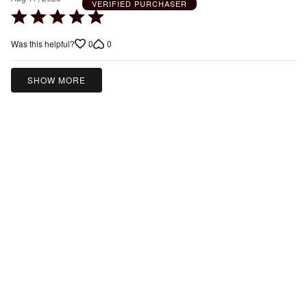
VERIFIED PURCHASER
Rated
5
0
0
Was this helpful?
out
of
5
SHOW MORE