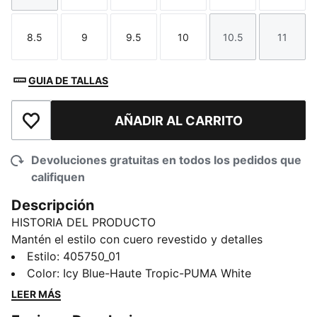
8.5
9
9.5
10
10.5
11
Talla
Talla
Talla
Talla
Talla
Talla
GUIA DE TALLAS
AÑADIR AL CARRITO
Añadir a la lista de deseos
Devoluciones gratuitas en todos los pedidos que
califiquen
Descripción
HISTORIA DEL PRODUCTO
Mantén el estilo con cuero revestido y detalles
sintéticos que proporcionan durabilidad con estilo. La
Estilo
:
405750_01
plantilla SOFTFOAM+ amortigua cada paso, haciendo
Color
:
Icy Blue-Haute Tropic-PUMA White
que los días largos se sientan sin esfuerzo. Perfectas
LEER MÁS
para hacer recados o salidas informales, estas botas