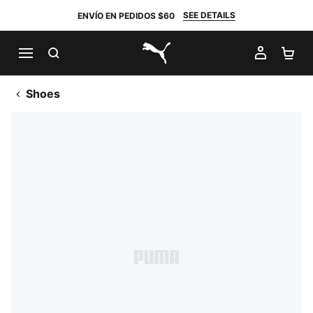
SEE DETAILS
ENVÍO EN PEDIDOS $60
BUSCAR
MI CUE
CA
PUMA.com
Shoes