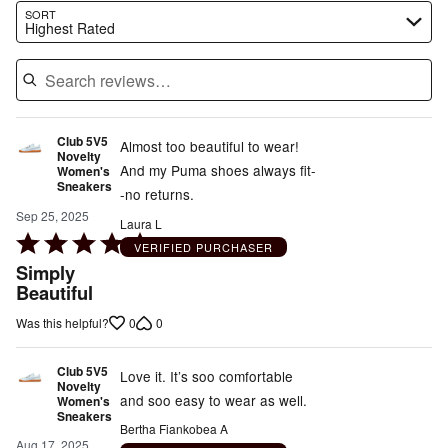
Search reviews…
SORT
Highest Rated
Club 5V5
Almost too beautiful to wear!
Novelty
And my Puma shoes always fit-
Women's
Sneakers
-no returns.
Sep 25, 2025
Laura L
Rated
VERIFIED PURCHASER
5
Simply
out
Beautiful
of
0
0
Was this helpful?
5
Club 5V5
Love it. It’s soo comfortable
Novelty
and soo easy to wear as well.
Women's
Sneakers
Bertha Fiankobea A
Aug 17, 2025