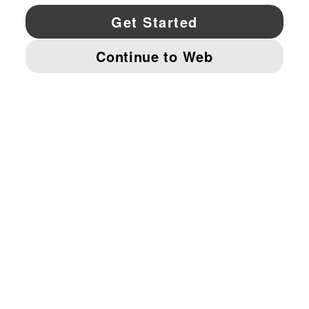
YouTube
Twitter
Pinterest
Instagram
Facebo
© PUMA NORTH AMERICA, INC.
IMPRINT AND LEGAL DATA