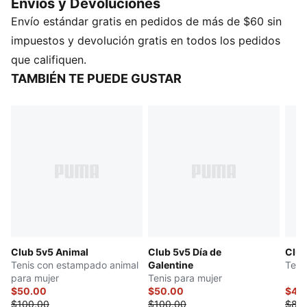
Envios y Devoluciones
bajas combinan comodidad y confianza. La energía
Envío estándar gratis en pedidos de más de $60 sin
deportiva de PUMA está diseñada para seguirte el
ritmo.
impuestos y devolución gratis en todos los pedidos
DETALLES
que califiquen.
Ancho: regular
TAMBIÉN TE PUEDE GUSTAR
Tipo de puntera: redondeada
Cierre: cordones
Tipo de talón: plano
Club 5v5 Animal
Club 5v5 Día de
Club
Tenis con estampado animal
Galentine
Teni
para mujer
Tenis para mujer
$50.00
$50.00
$40
$100.00
$100.00
$80