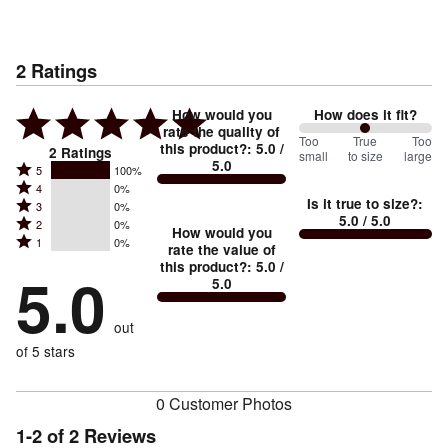
2
Ratings
How would you
How does it fit?
rate the quality of
100
Too
%
True
Too
this product?
:
5.0
/
2
Ratings
small
to size
large
5.0
between
Rated
5
100%
Rated
Too
4
0%
5
Is it true to size?
:
Rated
3
0%
4
small
stars
5.0
/ 5.0
Rated
2
0%
3
stars
How would you
by
and
Rated
1
0%
2
stars
rate the value of
by
100%
True
1
this product?
:
5.0
/
stars
by
5.0
0%
of
5.0
stars
to
by
0%
of
reviewers
by
size
0%
of
reviewers
out
0%
of
reviewers
of
of 5 stars
reviewers
reviewers
0 Customer Photos
1-2 of 2 Reviews