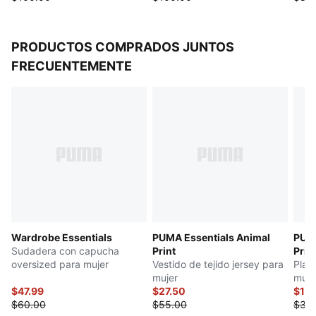
PRODUCTOS COMPRADOS JUNTOS
FRECUENTEMENTE
Wardrobe Essentials
PUMA Essentials Animal
PUMA
Sudadera con capucha
Print
Prin
oversized para mujer
Vestido de tejido jersey para
Play
mujer
muje
$47.99
$27.50
$17.
$60.00
$55.00
$35