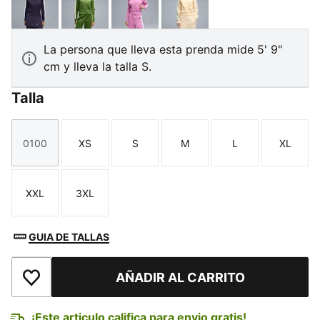
Deep Plum
Earthy Green-Buttercream
Mauve Pop
Buttercream-Créme De M
La persona que lleva esta prenda mide 5' 9"
cm y lleva la talla S.
Talla
0100
XS
S
M
L
XL
Talla
Talla
Talla
Talla
Talla
Talla
XXL
3XL
Talla
Talla
GUIA DE TALLAS
AÑADIR AL CARRITO
Añadir a la lista de deseos
¡Este articulo califica para envio gratis!