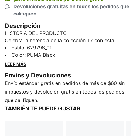
Devoluciones gratuitas en todos los pedidos que
califiquen
Descripción
HISTORIA DEL PRODUCTO
Celebra la herencia de la colección T7 con esta
chamarra corta de PUMA. Presenta las clásicas tiras
Estilo
:
629796_01
en las mangas, un cierre bidireccional y bolsillos
Color
:
PUMA Black
laterales con cierre. Los puños y la cintura en rib
LEER MÁS
garantizan un ajuste cómodo, mientras que el ícono
Envios y Devoluciones
PUMA Cat bordado agrega nuestro característico
Envío estándar gratis en pedidos de más de $60 sin
toque.
CARACTERÍSTICAS Y BENEFICIOS
impuestos y devolución gratis en todos los pedidos
Producto fabricado con al menos un 50% de
que califiquen.
materiales reciclados
TAMBIÉN TE PUEDE GUSTAR
DETALLES
Corte regular
Tejido spacer
Largo: Corto