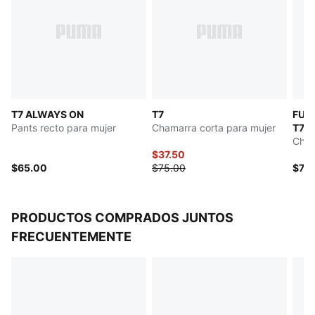
Cuello alto
Con cierre
Manga larga
Detalles de la marca PUMA
T7 ALWAYS ON
T7
FUT
Pants recto para mujer
Chamarra corta para mujer
T7
Cham
$37.50
$65.00
$75.00
$75
PRODUCTOS COMPRADOS JUNTOS
FRECUENTEMENTE