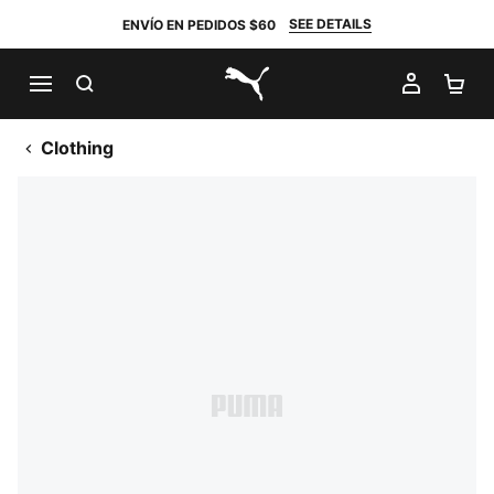
SEE DETAILS
ENVÍO EN PEDIDOS $60
BUSCAR
MI CUE
CA
PUMA.com
Clothing