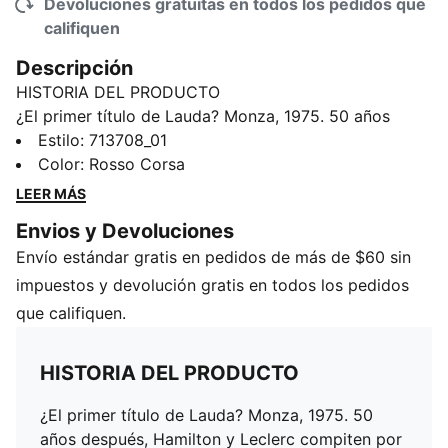
Devoluciones gratuitas en todos los pedidos que
califiquen
Descripción
HISTORIA DEL PRODUCTO
¿El primer título de Lauda? Monza, 1975. 50 años
después, Hamilton y Leclerc compiten por primera vez
Estilo
:
713708_01
como compañeros de equipo en el circuito local de la
Color
:
Rosso Corsa
Scuderia Ferrari HP. Para conmemorar el momento,
LEER MÁS
esta edición limitada se inspira en los trajes de
Envios y Devoluciones
carreras de Lauda, con logotipos vintage, tipografía
Envío estándar gratis en pedidos de más de $60 sin
retro y algunos guiños al pasado. Piensa en
chamarras, playeras y gorras para los aficionados que
impuestos y devolución gratis en todos los pedidos
saben que todo gira en torno a esas primeras veces,
que califiquen.
cada vez que se apagan las luces.
DETALLES
HISTORIA DEL PRODUCTO
Calce: Regular
Material principal: Tejido twill
¿El primer título de Lauda? Monza, 1975. 50
Cuello: Camisero
años después, Hamilton y Leclerc compiten por