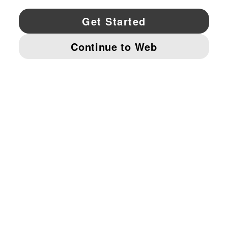
YouTube
Twitter
Pinterest
Instagram
Facebo
© PUMA NORTH AMERICA, INC.
IMPRINT AND LEGAL DATA