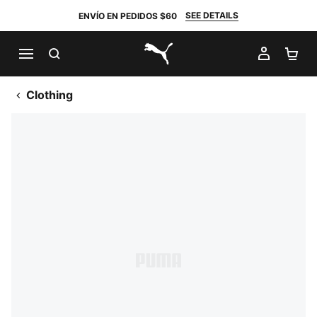
SEE DETAILS
ENVÍO EN PEDIDOS $60
BUSCAR
MI CUE
CA
PUMA.com
Clothing