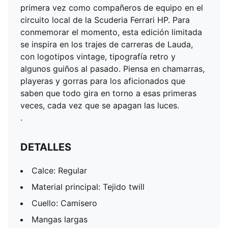
Mangas largas
primera vez como compañeros de equipo en el
Cierre: Cierre de cremalleraa
circuito local de la Scuderia Ferrari HP. Para
Largo: Regular
conmemorar el momento, esta edición limitada
Detalles de la marca PUMA y Scuderia Ferrari HP
se inspira en los trajes de carreras de Lauda,
.
con logotipos vintage, tipografía retro y
algunos guiños al pasado. Piensa en chamarras,
playeras y gorras para los aficionados que
saben que todo gira en torno a esas primeras
veces, cada vez que se apagan las luces.
.
DETALLES
Calce: Regular
Material principal: Tejido twill
Cuello: Camisero
Mangas largas