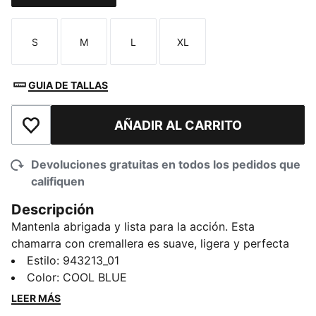
S
M
L
XL
Talla
Talla
Talla
Talla
GUIA DE TALLAS
AÑADIR AL CARRITO
Añadir a la lista de deseos
Devoluciones gratuitas en todos los pedidos que
califiquen
Descripción
Mantenla abrigada y lista para la acción. Esta
chamarra con cremallera es suave, ligera y perfecta
para llevarla con otras prendas, tanto para ir a la
Estilo
:
943213_01
escuela como para salir a jugar. Diseñada para
Color
:
COOL BLUE
moverse con facilidad y brindar versatilidad diaria.
LEER MÁS
Repleta de la energía clásica de PUMA, está hecha