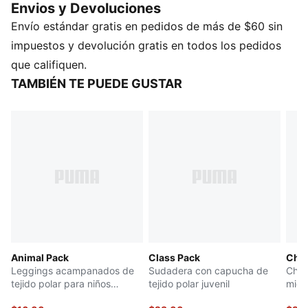
Envios y Devoluciones
para seguir el ritmo de su imparable vibración.
Envío estándar gratis en pedidos de más de $60 sin
impuestos y devolución gratis en todos los pedidos
que califiquen.
TAMBIÉN TE PUEDE GUSTAR
Animal Pack
Class Pack
Cham
Leggings acampanados de
Sudadera con capucha de
Cham
tejido polar para niños
tejido polar juvenil
micr
grandes
gran