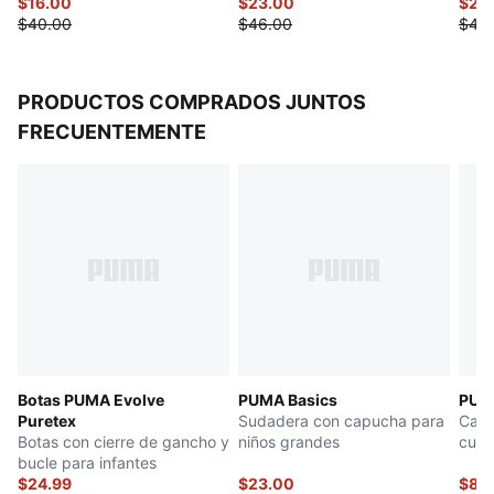
$16.00
$23.00
$24
$40.00
$46.00
$48
PRODUCTOS COMPRADOS JUNTOS
FRECUENTEMENTE
Botas PUMA Evolve
PUMA Basics
PUM
Puretex
Sudadera con capucha para
Calc
Botas con cierre de gancho y
niños grandes
cuar
bucle para infantes
niño
$24.99
$23.00
$8.9