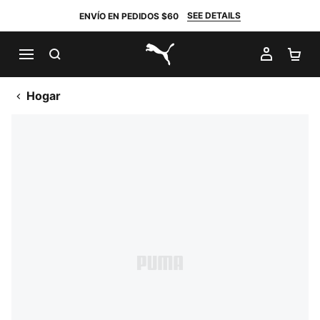
SEE DETAILS
ENVÍO EN PEDIDOS $60
BUSCAR
MI CUE
CA
PUMA.com
Hogar