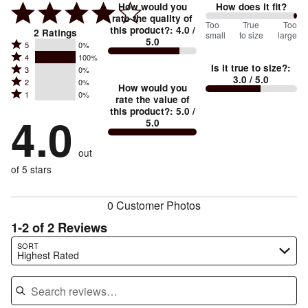
How would you
How does it fit?
rate the quality of
200
Too
%
True
Too
this product?
:
4.0
/
2
Ratings
small
to size
large
5.0
between
Rated
5
0%
Rated
Too
4
100%
5
Is it true to size?
:
Rated
3
0%
4
small
stars
3.0
/ 5.0
Rated
2
0%
3
stars
How would you
by
and
Rated
1
0%
2
stars
rate the value of
by
0%
True
1
this product?
:
5.0
/
stars
by
4.0
100%
of
5.0
stars
to
by
0%
of
reviewers
by
size
0%
of
reviewers
out
0%
of
reviewers
of
of 5 stars
reviewers
reviewers
0 Customer Photos
1-2 of 2 Reviews
Search reviews…
SORT
Highest Rated