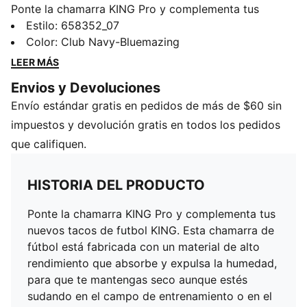
Ponte la chamarra KING Pro y complementa tus
nuevos tacos de futbol KING. Esta chamarra de fútbol
Estilo
:
658352_07
está fabricada con un material de alto rendimiento
Color
:
Club Navy-Bluemazing
que absorbe y expulsa la humedad, para que te
LEER MÁS
mantengas seco aunque estés sudando en el campo
Envios y Devoluciones
de entrenamiento o en el terreno de juego.
Envío estándar gratis en pedidos de más de $60 sin
CARACTERÍSTICAS + BENEFICIOS
dryCELL: tecnología de alto rendimiento diseñada
impuestos y devolución gratis en todos los pedidos
para absorber la humedad del cuerpo y evitar el sudor
que califiquen.
durante el ejercicio
Fabricada con material 100 % reciclado, excepto
HISTORIA DEL PRODUCTO
ribetes y adornos, como paso hacia un futuro mejor
DETALLES
Ponte la chamarra KING Pro y complementa tus
Corte estándar
nuevos tacos de futbol KING. Esta chamarra de
Cuello alzado
fútbol está fabricada con un material de alto
Cierre de cremallera completa
rendimiento que absorbe y expulsa la humedad,
Bajos elásticos
para que te mantengas seco aunque estés
Bolsillos abiertos forrados
sudando en el campo de entrenamiento o en el
Logotipo PUMA Cat y logotipo KING impresos en