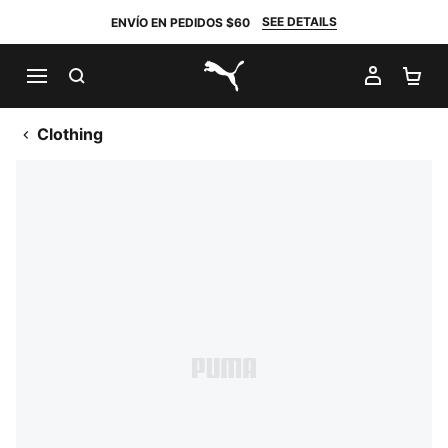
SEE DETAILS
ENVÍO EN PEDIDOS $60
BUSCAR
MI CUE
CA
PUMA.com
Clothing