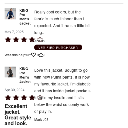
KING
Really cool colors, but the
Pro
fabric is much thinner than I
Men's
Jacket
expected. And it runs a little bit
May 7, 2025
long..
Rated
Abel19
4
VERIFIED PURCHASER
out
0
0
Was this helpful?
of
5
KING
Love this jacket. Bought to go
Pro
with new Puma pants. It is now
Men's
Jacket
my favourite jacket. I'm diabetic
Apr 30, 2024
and it has inside jacket pockets
Rated
to hold my insulin and it sits
4
below the waist so comfy work
Excellent
out
jacket.
or play in.
Great style
of
Mark J03
and look.
5