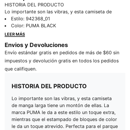
HISTORIA DEL PRODUCTO
Lo importante son las vibras, y esta camiseta de
manga larga tiene un montón de ellas. La marca PUMA
Estilo
:
942368_01
le da a este estilo un toque extra, mientras que el
Color
:
PUMA BLACK
estampado de bloques de color le da un toque
LEER MÁS
atrevido. Perfecta para el parque o simplemente para
Envios y Devoluciones
estar en casa, esta camiseta cubre las necesidades de
Envío estándar gratis en pedidos de más de $60 sin
tu pequeño.
DETALLES
impuestos y devolución gratis en todos los pedidos
100 % algodón
que califiquen.
Manga larga
Cuello redondo
HISTORIA DEL PRODUCTO
Detalles de la marca PUMA
PUMA niños pequeños: Recomendado para niños de 4
Lo importante son las vibras, y esta camiseta
a 8 años
de manga larga tiene un montón de ellas. La
marca PUMA le da a este estilo un toque extra,
mientras que el estampado de bloques de color
le da un toque atrevido. Perfecta para el parque