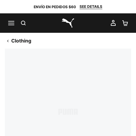
SEE DETAILS
ENVÍO EN PEDIDOS $60
BUSCAR
MI CUE
CA
PUMA.com
Clothing