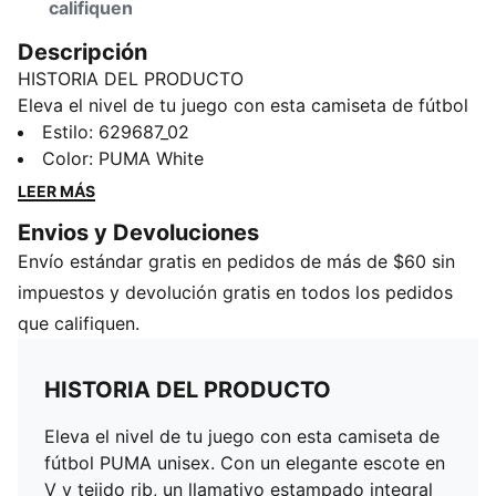
califiquen
Descripción
HISTORIA DEL PRODUCTO
Eleva el nivel de tu juego con esta camiseta de fútbol
PUMA unisex. Con un elegante escote en V y tejido
Estilo
:
629687_02
rib, un llamativo estampado integral Formstrip en las
Color
:
PUMA White
mangas y un ícono PUMA Cat bordado en el pecho, es
LEER MÁS
perfecta para quienes aman hacer una declaración de
Envios y Devoluciones
estilo dentro y fuera de la cancha.
Envío estándar gratis en pedidos de más de $60 sin
DETALLES
Ajuste relajado
impuestos y devolución gratis en todos los pedidos
Tejido jacquard de doble cara
que califiquen.
Largo: Regular
Aspecto atlético
HISTORIA DEL PRODUCTO
Manga corta
Detalles de la marca PUMA
Eleva el nivel de tu juego con esta camiseta de
fútbol PUMA unisex. Con un elegante escote en
V y tejido rib, un llamativo estampado integral