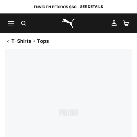
SEE DETAILS
ENVÍO EN PEDIDOS $60
BUSCAR
MI CUE
CA
PUMA.com
T-Shirts + Tops