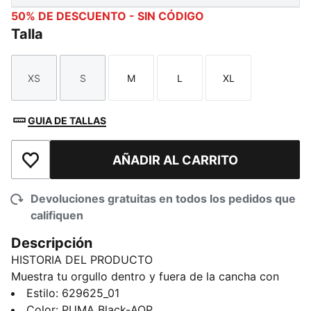
50% DE DESCUENTO - SIN CÓDIGO
Talla
XS
S
M
L
XL
Talla
Talla
Talla
Talla
Talla
GUIA DE TALLAS
AÑADIR AL CARRITO
Añadir a la lista de deseos
Devoluciones gratuitas en todos los pedidos que
califiquen
Descripción
HISTORIA DEL PRODUCTO
Muestra tu orgullo dentro y fuera de la cancha con
esta camiseta de fútbol PUMA unisex. Con un vibrante
Estilo
:
629625_01
estampado PRIDE en canesú y mangas y un escote en
Color
:
PUMA Black-AOP