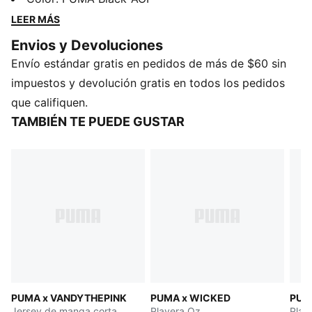
V con cuello camisero, haz una declaración de estilo,
LEER MÁS
crea momentos inolvidables y siente el
Envios y Devoluciones
empoderamiento.
Envío estándar gratis en pedidos de más de $60 sin
DETALLES
Corte holgado
impuestos y devolución gratis en todos los pedidos
Tejido jacquard de doble cara
que califiquen.
Largo: Regular
TAMBIÉN TE PUEDE GUSTAR
Cuello camisero
Manga corta
Detalles de la marca PUMA
PUMA x VANDYTHEPINK
PUMA x WICKED
PUM
Jersey de manga corta
Playera Oz
Play