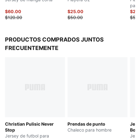
para
$60.00
$25.00
$27.
$120.00
$50.00
$55
PRODUCTOS COMPRADOS JUNTOS
FRECUENTEMENTE
Christian Pulisic Never
Prendas de punto
Jers
Stop
Chaleco para hombre
Boru
Jersey de futbol para
25/
Jerse