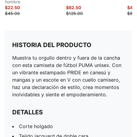
hombre
$22.50
$62.50
$40
$45.00
$125.00
$80
HISTORIA DEL PRODUCTO
Muestra tu orgullo dentro y fuera de la cancha
con esta camiseta de fútbol PUMA unisex. Con
un vibrante estampado PRIDE en canesú y
mangas y un escote en V con cuello camisero,
haz una declaración de estilo, crea momentos
inolvidables y siente el empoderamiento.
DETALLES
Corte holgado
Tejido jacquard de doble cara