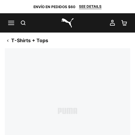
SEE DETAILS
ENVÍO EN PEDIDOS $60
BUSCAR
MI CUE
CA
PUMA.com
T-Shirts + Tops