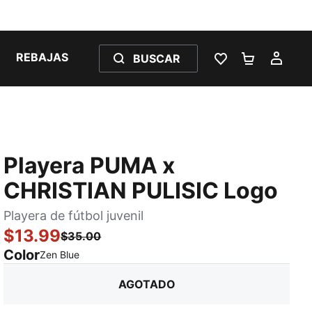
REBAJAS
BUSCAR
LISTA DE DESE
CARRITO 
MI C
Playera PUMA x
CHRISTIAN PULISIC Logo
Playera de fútbol juvenil
$13.99
$35.00
Color
:
agotado
Zen Blue
AGOTADO