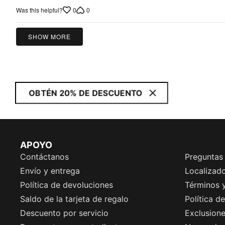
out
0
0
Was this helpful?
of
5
SHOW MORE
OBTÉN 20% DE DESCUENTO
APOYO
Contáctanos
Preguntas
Envío y entrega
Localizado
Política de devoluciones
Términos 
Saldo de la tarjeta de regalo
Política d
Descuento por servicio
Exclusion