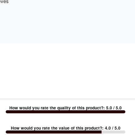
evés
How would you rate the quality of this product?
:
5.0
/ 5.0
How would you rate the value of this product?
:
4.0
/ 5.0