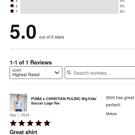
Rated
3
0%
4
stars
Rated
2
0%
3
stars
by
Rated
1
0%
2
stars
by
100%
1
stars
by
5.0
0%
of
stars
by
0%
of
reviewers
by
0%
of
reviewers
out of 5 stars
0%
of
reviewers
of
reviewers
reviewers
1-1 of 1 Reviews
SORT
Highest Rated
Search reviews…
Shirt has great 
PUMA x CHRISTIAN PULISIC Big Kids'
Soccer Logo Tee
perfect!
Mckee
Sep 1, 2024
Rated
5
Great shirt