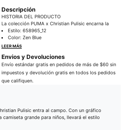
Descripción
HISTORIA DEL PRODUCTO
La colección PUMA x Christian Pulisic encarna la
pasión y la determinación que se muestran cada vez
Estilo
:
658965_12
que Christian Pulisic entra al campo. Con un gráfico
Color
:
Zen Blue
estampado de estrellas inspirado en la bandera
LEER MÁS
estadounidense que incluye el logotipo CP de Pulisic,
Envios y Devoluciones
en esta camiseta grande para niños, llevará el estilo
Envío estándar gratis en pedidos de más de $60 sin
imperdible de Pulisic a donde quiera que vaya.
DETALLES
impuestos y devolución gratis en todos los pedidos
< ul>
que califiquen.
Ajuste regular
Tejido: Jersey
Cuello redondo de canalé
Mangas cortas
ristian Pulisic entra al campo. Con un gráfico
Logotipo CP en estampado gráfico inicial
 camiseta grande para niños, llevará el estilo
Largo normal
PUMA Niños grandes: Producto recomendado