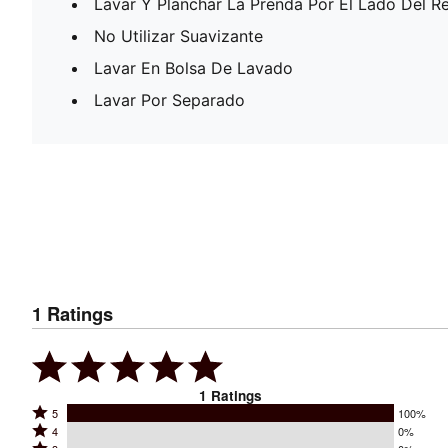
Lavar Y Planchar La Prenda Por El Lado Del R
No Utilizar Suavizante
Lavar En Bolsa De Lavado
Lavar Por Separado
1
Ratings
1
Ratings
Rated
5
100%
Rated
4
0%
5