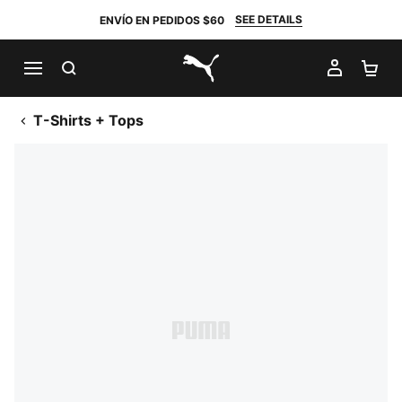
SEE DETAILS
ENVÍO EN PEDIDOS $60
BUSCAR
MI CUE
CA
PUMA.com
T-Shirts + Tops