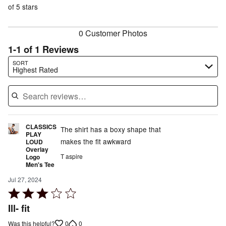
reviewers
of
of 5 stars
reviewers
reviewers
0 Customer Photos
1-1 of 1 Reviews
Search reviews…
SORT
Highest Rated
CLASSICS
The shirt has a boxy shape that
PLAY
makes the fit awkward
LOUD
Overlay
T aspire
Logo
Men's Tee
Jul 27, 2024
Rated
3
Ill- fit
out
0
0
Was this helpful?