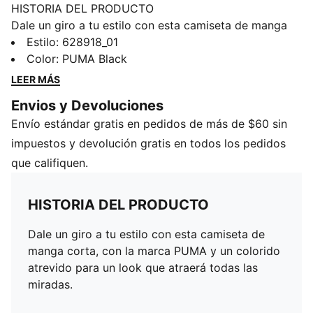
HISTORIA DEL PRODUCTO
Dale un giro a tu estilo con esta camiseta de manga
corta, con la marca PUMA y un colorido atrevido para
Estilo
:
628918_01
un look que atraerá todas las miradas.
Color
:
PUMA Black
DETALLES
LEER MÁS
Escote cuadrado
Envios y Devoluciones
Ajuste cuadrado
Envío estándar gratis en pedidos de más de $60 sin
Mangas cortas
Detalles de la marca PUMA
impuestos y devolución gratis en todos los pedidos
que califiquen.
HISTORIA DEL PRODUCTO
Dale un giro a tu estilo con esta camiseta de
manga corta, con la marca PUMA y un colorido
atrevido para un look que atraerá todas las
miradas.