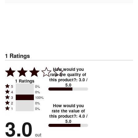
1
Ratings
How would you
rate the quality of
this product?
:
3.0
/
1
Ratings
5.0
Rated
5
0%
Rated
4
0%
5
Rated
3
100%
4
stars
Rated
2
0%
3
stars
How would you
by
Rated
1
0%
2
stars
rate the value of
by
0%
1
this product?
:
4.0
/
stars
by
3.0
0%
of
5.0
stars
by
100%
of
reviewers
by
0%
of
reviewers
out
0%
of