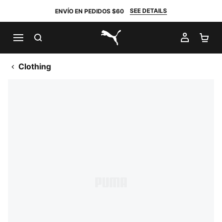
SEE DETAILS
ENVÍO EN PEDIDOS $60
BUSCAR
MI CUE
CA
PUMA.com
Clothing