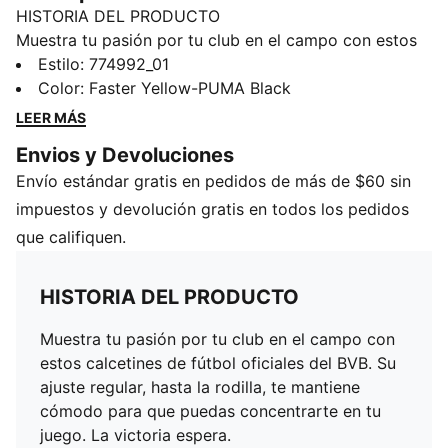
HISTORIA DEL PRODUCTO
Muestra tu pasión por tu club en el campo con estos
calcetines de fútbol oficiales del BVB. Su ajuste
Estilo
:
774992_01
regular, hasta la rodilla, te mantiene cómodo para que
Color
:
Faster Yellow-PUMA Black
puedas concentrarte en tu juego. La victoria espera.
LEER MÁS
DETALLES
Envios y Devoluciones
Corte regular
Envío estándar gratis en pedidos de más de $60 sin
Hasta la rodilla
Marca oficial del equipo
impuestos y devolución gratis en todos los pedidos
Elementos de diseño característicos de PUMA
que califiquen.
Detalles de la marca PUMA
68 % Poliéster, 18 % Algodón, 12 % Poliamida, 2 %
HISTORIA DEL PRODUCTO
Elastano
Muestra tu pasión por tu club en el campo con
estos calcetines de fútbol oficiales del BVB. Su
ajuste regular, hasta la rodilla, te mantiene
cómodo para que puedas concentrarte en tu
juego. La victoria espera.