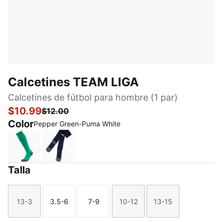
Calcetines TEAM LIGA
Calcetines de fútbol para hombre (1 par)
$10.99
$12.00
Color
Pepper Green-Puma White
Pepper Green-Puma White
Peacoat-Puma White
Talla
13-3
3.5-6
7-9
10-12
13-15
Talla
Talla
Talla
Talla
Talla