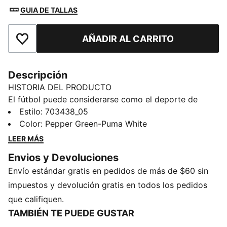
GUIA DE TALLAS
AÑADIR AL CARRITO
Añadir a la lista de deseos
Descripción
HISTORIA DEL PRODUCTO
El fútbol puede considerarse como el deporte de
pelota más bello y elegante del mundo. Mejora tu
Estilo
:
703438_05
juego y luce tus colores favoritos dondequiera que
Color
:
Pepper Green-Puma White
vayas. PUMA te ayudará a mostrar tu pasión por el
LEER MÁS
juego de la cabeza a los calcetines.
Envios y Devoluciones
DETAILS
Envío estándar gratis en pedidos de más de $60 sin
Calcetines de fútbol
Ribete de colores contrastantes
impuestos y devolución gratis en todos los pedidos
Tejido de punto para dar respirabilidad
que califiquen.
Talón y dedos de algodón para que sean más
TAMBIÉN TE PUEDE GUSTAR
cómodos