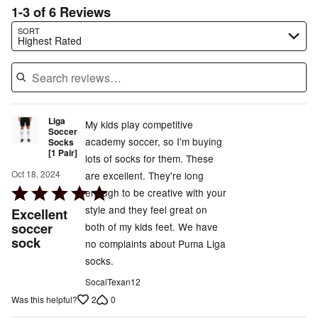
1-3 of 6 Reviews
Search reviews…
SORT
Highest Rated
Liga
My kids play competitive
Soccer
academy soccer, so I'm buying
Socks
[1 Pair]
lots of socks for them. These
Oct 18, 2024
are excellent. They're long
Rated
enough to be creative with your
5
style and they feel great on
Excellent
out
soccer
both of my kids feet. We have
sock
of
no complaints about Puma Liga
5
socks.
SocalTexan12
2
0
Was this helpful?