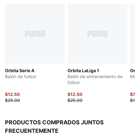
Refuerzo en el tobillo para proporcionar estabilidad
Logotipo de tejido de punto PUMA Cat en la parte
frontal
Planta tejida de forma anatómica para el pie izquierdo
y el pie derecho
Orbita Serie A
Orbita LaLiga 1
Orbi
Balón de futbol
Balón de entrenamiento de
Mini
fútbol
$12.50
$12.50
$7.5
$25.00
$25.00
$15.
PRODUCTOS COMPRADOS JUNTOS
FRECUENTEMENTE