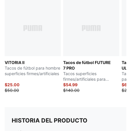
VITORIA II
Tacos de fútbol FUTURE
Taco
Tacos de fútbol para hombre
7 PRO
ULT
superficies firmes/artificiales
Tacos superficies
Taco
firmes/artificiales para
para
$25.00
hombre
$54.99
$69
$50.00
$140.00
$23
HISTORIA DEL PRODUCTO