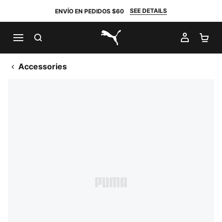
SEE DETAILS
ENVÍO EN PEDIDOS $60
BUSCAR
MI CUE
CA
PUMA.com
Accessories