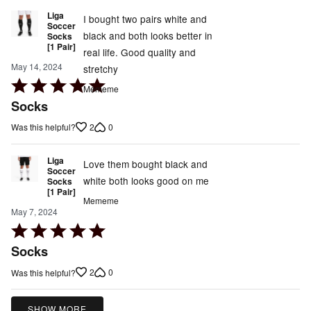
Liga
I bought two pairs white and
Soccer
black and both looks better in
Socks
[1 Pair]
real life. Good quality and
May 14, 2024
stretchy
Rated
Mememe
5
Socks
out
2
0
Was this helpful?
of
5
Liga
Love them bought black and
Soccer
white both looks good on me
Socks
[1 Pair]
Mememe
May 7, 2024
Rated
5
Socks
out
2
0
Was this helpful?
of
5
SHOW MORE