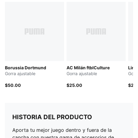
Borussia Dortmund
AC Milán ftblCulture
Lind
Gorra ajustable
Gorra ajustable
Gorr
$50.00
$25.00
$28
HISTORIA DEL PRODUCTO
Aporta tu mejor juego dentro y fuera de la
cancha con nuestra gama de accesorios de