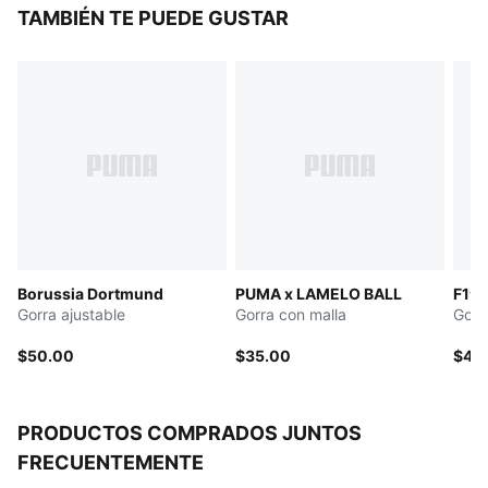
materiales reciclados
TAMBIÉN TE PUEDE GUSTAR
DETALLES
Gorra estilo de béisbol
Ojales bordados
Banda para el sudor que absorbe la humedad
Ajustador trasero de botones de plástico
Ícono PUMA bordado en la parte frontal
Borussia Dortmund
PUMA x LAMELO BALL
F1® 
Gorra ajustable
Gorra con malla
Gorr
$50.00
$35.00
$40
PRODUCTOS COMPRADOS JUNTOS
FRECUENTEMENTE