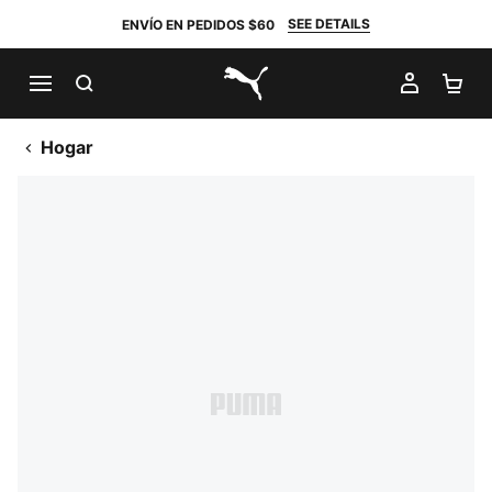
SEE DETAILS
ENVÍO EN PEDIDOS $60
BUSCAR
MI CUE
CA
PUMA.com
Hogar