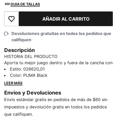
GUIA DE TALLAS
AÑADIR AL CARRITO
Añadir a la lista de deseos
Devoluciones gratuitas en todos los pedidos que
califiquen
Descripción
HISTORIA DEL PRODUCTO
Aporta tu mejor juego dentro y fuera de la cancha con
nuestra gama de accesorios de baloncesto. Artículos
Estilo
:
026620_01
básicos como gorras y mochilas se renuevan con
Color
:
PUMA Black
detalles inspirados en nuestra pasión por el futbol. Ya
LEER MÁS
sea para el calentamiento, para después del partido o
Envios y Devoluciones
para el día a día, estas prendas están aquí para
Envío estándar gratis en pedidos de más de $60 sin
marcar la diferencia.
CARACTERÍSTICAS Y BENEFICIOS
impuestos y devolución gratis en todos los pedidos
Producto fabricado con al menos un 20 % de
que califiquen.