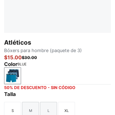
Atléticos
Bóxers para hombre (paquete de 3)
$15.00
$30.00
Color
BLUE
BLUE
50% DE DESCUENTO - SIN CÓDIGO
Talla
S
M
L
XL
Talla
Talla
Talla
Talla