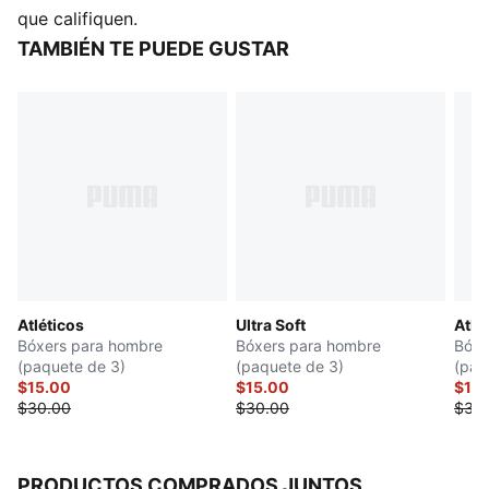
DETALLES
que califiquen.
Paquete de 3
TAMBIÉN TE PUEDE GUSTAR
Material principal: Poliéster reciclado
Atléticos
Ultra Soft
Atlé
Bóxers para hombre
Bóxers para hombre
Bóxe
(paquete de 3)
(paquete de 3)
(paq
$15.00
$15.00
$15
$30.00
$30.00
$30
PRODUCTOS COMPRADOS JUNTOS