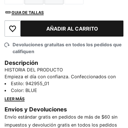
GUIA DE TALLAS
AÑADIR AL CARRITO
Añadir a la lista de deseos
Devoluciones gratuitas en todos los pedidos que
califiquen
Descripción
HISTORIA DEL PRODUCTO
Empieza el día con confianza. Confeccionados con
una mezcla suave y elástica, estos bóxers
Estilo
:
942955_01
proporcionan un ajuste seguro y libertad de
Color
:
BLUE
movimientos. Tanto si te ejercitas en el gimnasio
LEER MÁS
como si te relajas en casa, tienen todo lo que
Envios y Devoluciones
necesitas. PUMA aporta comodidad diaria con un
Envío estándar gratis en pedidos de más de $60 sin
toque deportivo, porque la comodidad nunca se toma
un día libre.
impuestos y devolución gratis en todos los pedidos