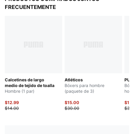
FRECUENTEMENTE
Calcetines de largo
Atléticos
PUM
medio de tejido de toalla
Bóxers para hombre
Bóxe
Hombre (1 par)
(paquete de 3)
homb
$12.99
$15.00
$15
$14.00
$30.00
$30