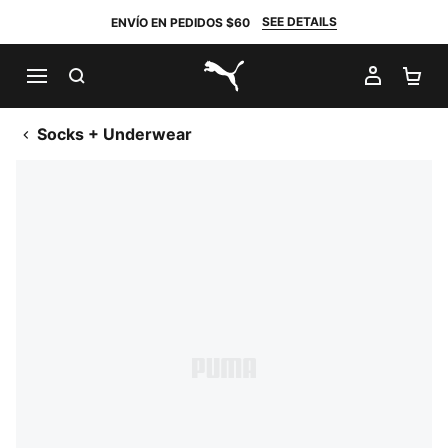
SEE DETAILS
ENVÍO EN PEDIDOS $60
BUSCAR
MI CUE
CA
PUMA.com
Socks + Underwear