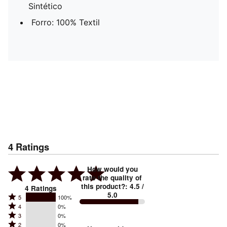
Sintético
Forro: 100% Textil
4
Ratings
How would you
rate the quality of
this product?
:
4.5
/
4
Ratings
5.0
Rated
5
100%
Rated
4
0%
5
Rated
3
0%
4
stars
Rated
2
0%
3