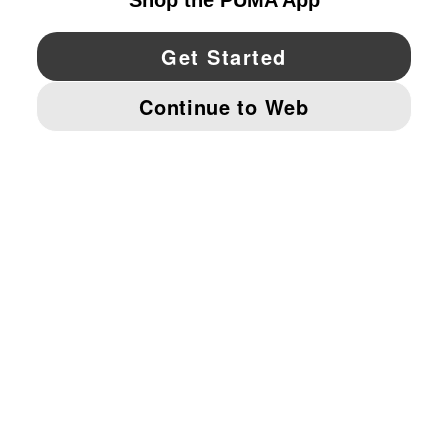
YouTube
Twitter
Pinterest
Instagram
Facebo
© PUMA NORTH AMERICA, INC.
IMPRINT AND LEGAL DATA