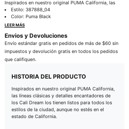
Inspirados en nuestro original PUMA California, las
líneas clásicas y detalles encantadores de los Cali
Estilo
:
387888_04
Dream los tienen listos para todos los estilos de la
Color
:
Puma Black
ciudad, aunque no estés en el estado de California.
LEER MÁS
DETALLES
Envios y Devoluciones
Empeine de cuero
Envío estándar gratis en pedidos de más de $60 sin
Suela de goma
Inserción en la mediasuela de TPU
impuestos y devolución gratis en todos los pedidos
Banda PUMA Formstrip en los lados intermedio y
que califiquen.
lateral
FOT de PUMA en el talón
HISTORIA DEL PRODUCTO
PUMA Juvenil: Recomendado para niños de 8 a 16
años
Inspirados en nuestro original PUMA California,
las líneas clásicas y detalles encantadores de
los Cali Dream los tienen listos para todos los
estilos de la ciudad, aunque no estés en el
estado de California.