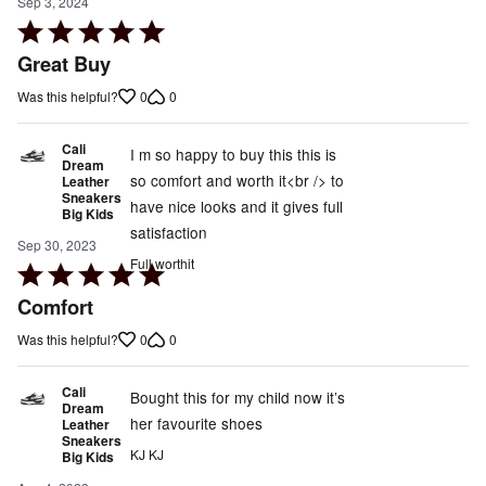
Sep 3, 2024
Rated
5
Great Buy
out
0
0
Was this helpful?
of
5
Cali
I m so happy to buy this this is
Dream
so comfort and worth it<br /> to
Leather
Sneakers
have nice looks and it gives full
Big Kids
satisfaction
Sep 30, 2023
Full worthit
Rated
5
Comfort
out
0
0
Was this helpful?
of
5
Cali
Bought this for my child now it’s
Dream
her favourite shoes
Leather
Sneakers
KJ KJ
Big Kids