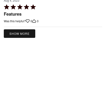
Aug 4, 2023
Rated
5
Features
out
0
0
Was this helpful?
of
5
SHOW MORE