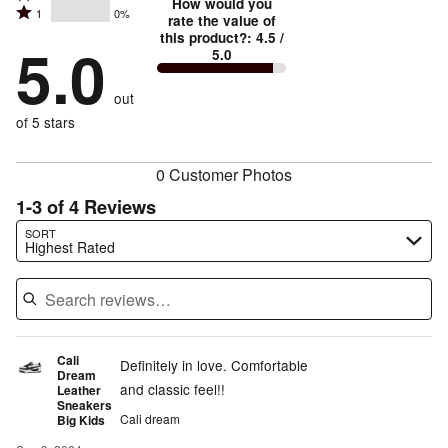
stars
How would you
by
Rated
1
0%
2
stars
rate the value of
by
100%
1
this product?
:
4.5
/
stars
by
5.0
0%
of
5.0
stars
by
0%
of
reviewers
by
0%
of
reviewers
out
0%
of
reviewers
of
of 5 stars
reviewers
reviewers
0 Customer Photos
1-3 of 4 Reviews
Search reviews…
SORT
Highest Rated
Cali
Definitely in love. Comfortable
Dream
and classic feel!!
Leather
Sneakers
Cali dream
Big Kids