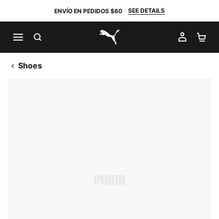
SEE DETAILS
ENVÍO EN PEDIDOS $60
BUSCAR
MI CUE
CA
PUMA.com
Shoes