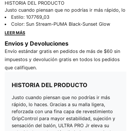
HISTORIA DEL PRODUCTO
Justo cuando piensan que no podrías ir más rápido, lo
haces. Gracias a su malla ligera, reforzada con una
Estilo
:
107769_03
fina capa de revestimiento GripControl para mayor
Color
:
Sun Stream-PUMA Black-Sunset Glow
estabilidad, sujeción y sensación del balón, ULTRA
LEER MÁS
PRO Jr eleva su velocidad y aceleración distintivas a
Envios y Devoluciones
un nivel superior. La suela SPEEDPLATE de TPU lo
Envío estándar gratis en pedidos de más de $60 sin
vuelve oficial: ULTRA es demasiado rápido para ellos.
CARACTERÍSTICAS Y BENEFICIOS
impuestos y devolución gratis en todos los pedidos
El empeine de este calzado se fabrica con al menos
que califiquen.
un 30 % de materiales reciclados para contribuir a
mejorar nuestro futuro
HISTORIA DEL PRODUCTO
DETALLES
Empeine de malla ligera
Justo cuando piensan que no podrías ir más
Cubierta GripControl para un control decisivo del
rápido, lo haces. Gracias a su malla ligera,
balón
reforzada con una fina capa de revestimiento
Corte alto de punto para un ajuste ceñido al tobillo
GripControl para mayor estabilidad, sujeción y
Suela externa de TPU SPEEDPLATE para una tracción
sensación del balón, ULTRA PRO Jr eleva su
y propulsión óptimas