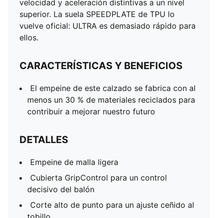
velocidad y aceleración distintivas a un nivel
Corte de regular a estrecho
superior. La suela SPEEDPLATE de TPU lo
FG/AG: Suela para terreno firme/terreno artificial
vuelve oficial: ULTRA es demasiado rápido para
PUMA para jóvenes: Producto recomendado para
ellos.
niños y adolescentes de 8 a 16 años
CARACTERÍSTICAS Y BENEFICIOS
El empeine de este calzado se fabrica con al
menos un 30 % de materiales reciclados para
contribuir a mejorar nuestro futuro
DETALLES
Empeine de malla ligera
Cubierta GripControl para un control
decisivo del balón
Corte alto de punto para un ajuste ceñido al
tobillo