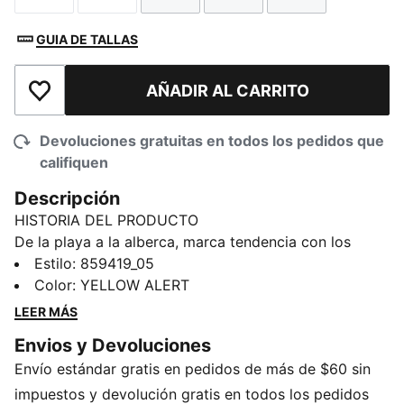
GUIA DE TALLAS
AÑADIR AL CARRITO
Añadir a la lista de deseos
Devoluciones gratuitas en todos los pedidos que
califiquen
Descripción
HISTORIA DEL PRODUCTO
De la playa a la alberca, marca tendencia con los
trajes de baño PUMA.
Estilo
:
859419_05
CARACTERÍSTICAS Y BENEFICIOS
Color
:
YELLOW ALERT
Fabricados con materiales reciclados
LEER MÁS
DETALLES
Envios y Devoluciones
5.5" de longitud
Envío estándar gratis en pedidos de más de $60 sin
Cintura con cordón ajustable
Bolsillo trasero único con cierre
impuestos y devolución gratis en todos los pedidos