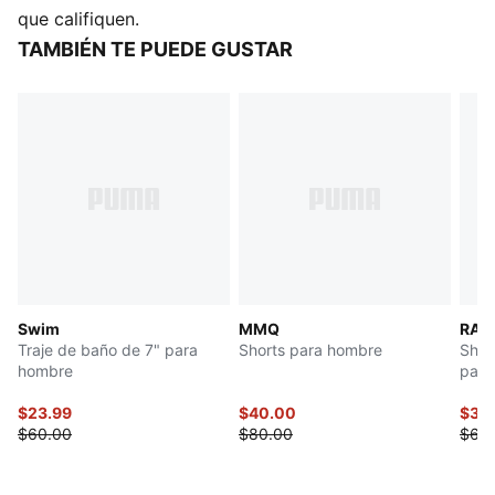
.
que califiquen.
TAMBIÉN TE PUEDE GUSTAR
Swim
MMQ
RAC
Traje de baño de 7" para
Shorts para hombre
Shor
hombre
para
$23.99
$40.00
$32
$60.00
$80.00
$65