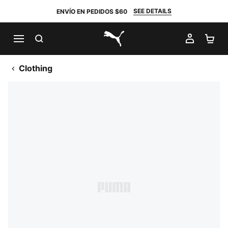
SEE DETAILS
ENVÍO EN PEDIDOS $60
BUSCAR
MI CUE
CA
PUMA.com
Clothing