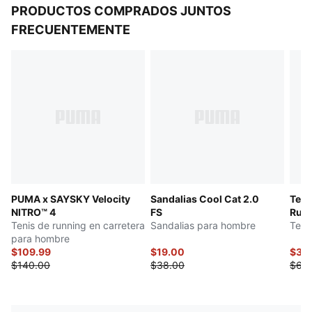
PRODUCTOS COMPRADOS JUNTOS
FRECUENTEMENTE
PUMA x SAYSKY Velocity
Sandalias Cool Cat 2.0
Teni
NITRO™ 4
FS
Runn
Tenis de running en carretera
Sandalias para hombre
Teni
para hombre
$109.99
$19.00
$39
$140.00
$38.00
$68