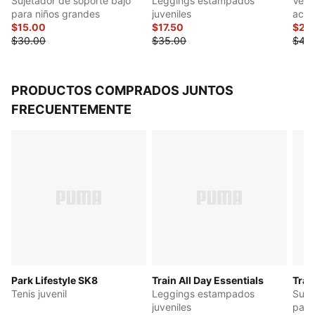
Sujetador de soporte bajo
Leggings estampados
Vest
para niños grandes
juveniles
acan
$15.00
$17.50
gran
$20
$30.00
$35.00
$40
PRODUCTOS COMPRADOS JUNTOS
FRECUENTEMENTE
Park Lifestyle SK8
Train All Day Essentials
Trai
Tenis juvenil
Leggings estampados
Suje
juveniles
para