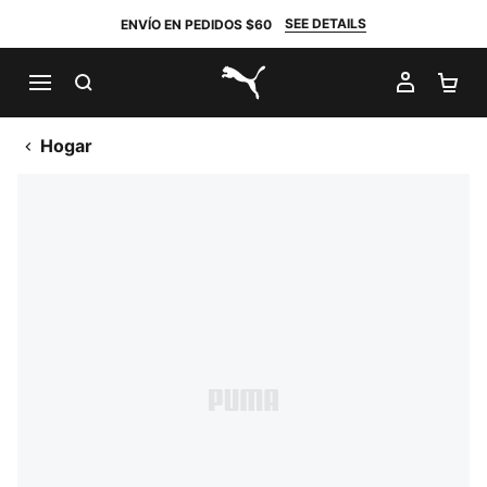
SEE DETAILS
ENVÍO EN PEDIDOS $60
BUSCAR
MI CUE
CA
PUMA.com
Hogar