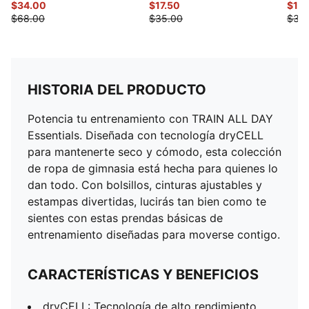
$34.00
$17.50
$15
$68.00
$35.00
$30
HISTORIA DEL PRODUCTO
Potencia tu entrenamiento con TRAIN ALL DAY
Essentials. Diseñada con tecnología dryCELL
para mantenerte seco y cómodo, esta colección
de ropa de gimnasia está hecha para quienes lo
dan todo. Con bolsillos, cinturas ajustables y
estampas divertidas, lucirás tan bien como te
sientes con estas prendas básicas de
entrenamiento diseñadas para moverse contigo.
CARACTERÍSTICAS Y BENEFICIOS
dryCELL: Tecnología de alto rendimiento,