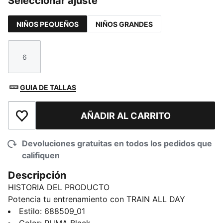
Seleccionar ajuste
NIÑOS PEQUEÑOS
NIÑOS GRANDES
6
Talla
GUIA DE TALLAS
AÑADIR AL CARRITO
Añadir a la lista de deseos
Devoluciones gratuitas en todos los pedidos que
califiquen
Descripción
HISTORIA DEL PRODUCTO
Potencia tu entrenamiento con TRAIN ALL DAY
Essentials. Diseñada con tecnología dryCELL para
Estilo
:
688509_01