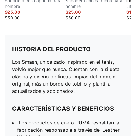
Sudadera con capucha para
Sudadera con capucha para
Log
hombre
hombre
Life
$25.00
$25.00
$12.
$50.00
$50.00
$25.
HISTORIA DEL PRODUCTO
Los Smash, un calzado inspirado en el tenis,
volvió mejor que nunca. Cuentan con la silueta
clásica y diseño de líneas limpias del modelo
original, más un borde de tobillo y plantilla
actualizados y acolchados.
CARACTERÍSTICAS Y BENEFICIOS
Los productos de cuero PUMA respaldan la
fabricación responsable a través del Leather