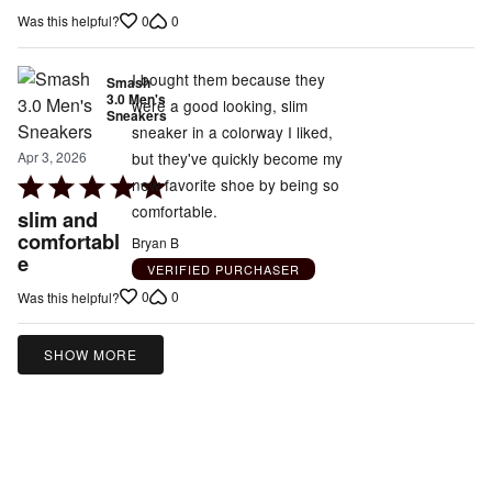
5
0
0
Was this helpful?
out
of
5
I bought them because they
Smash
3.0 Men's
were a good looking, slim
Sneakers
sneaker in a colorway I liked,
but they've quickly become my
Apr 3, 2026
Rated
new favorite shoe by being so
5
comfortable.
slim and
out
comfortabl
Bryan B
e
of
VERIFIED PURCHASER
5
0
0
Was this helpful?
SHOW MORE