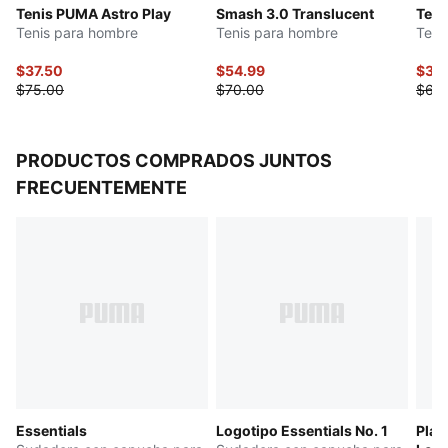
Tenis PUMA Astro Play
Smash 3.0 Translucent
Teni
Tenis para hombre
Tenis para hombre
Teni
$37.50
$54.99
$32
$75.00
$70.00
$65
PRODUCTOS COMPRADOS JUNTOS
FRECUENTEMENTE
Essentials
Logotipo Essentials No. 1
Play