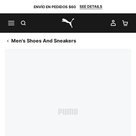
SEE DETAILS
ENVÍO EN PEDIDOS $60
BUSCAR
MI CUE
CA
PUMA.com
Men's Shoes And Sneakers