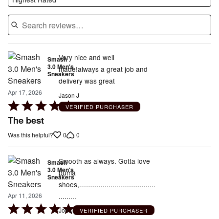
Very nice and well
Smash
3.0 Men's
made!always a great job and
Sneakers
delivery was great
Apr 17, 2026
Jason J
Rated
VERIFIED PURCHASER
5
The best
out
0
0
Was this helpful?
of
5
Smooth as always. Gotta love
Smash
3.0 Men's
puma
Sneakers
shoes,.......................................
.........
Apr 11, 2026
Rated
Jon J
VERIFIED PURCHASER