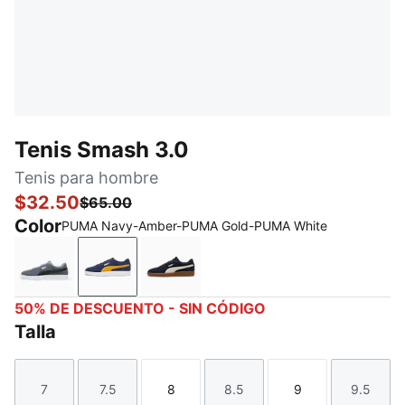
Tenis Smash 3.0
Tenis para hombre
$32.50
$65.00
Color
PUMA Navy-Amber-PUMA Gold-PUMA White
Gray Tile-PUMA Black-PUMA White
PUMA Navy-Amber-PUMA Gold-PUMA Whi
New Navy-Warm White
50% DE DESCUENTO - SIN CÓDIGO
Talla
7
7.5
8
8.5
9
9.5
Talla
Talla
Talla
Talla
Talla
Talla