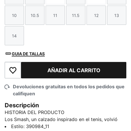
10
10.5
11
11.5
12
13
Talla
Talla
Talla
Talla
Talla
Talla
14
Talla
GUIA DE TALLAS
AÑADIR AL CARRITO
Añadir a la lista de deseos
Devoluciones gratuitas en todos los pedidos que
califiquen
Descripción
HISTORIA DEL PRODUCTO
Los Smash, un calzado inspirado en el tenis, volvió
mejor que nunca. Cuentan con la silueta clásica y
Estilo
:
390984_11