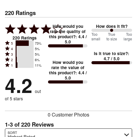
220
Ratings
How would you
How does it fit?
rate the quality of
100
Too
%
True
Too
this product?
:
4.4
/
220
Ratings
small
to size
large
5.0
between
Rated
5
73%
Rated
Too
4
5%
5
Is it true to size?
:
Rated
3
5%
4
small
stars
4.7
/ 5.0
Rated
2
6%
3
stars
How would you
by
and
Rated
1
11%
2
stars
rate the value of
by
73%
True
1
this product?
:
4.4
/
stars
by
4.2
5%
of
5.0
stars
to
by
5%
of
reviewers
by
size
6%
of
reviewers
out
11%
of
reviewers
of
of 5 stars
reviewers
reviewers
0 Customer Photos
1-3 of 220 Reviews
Search reviews…
SORT
Highest Rated