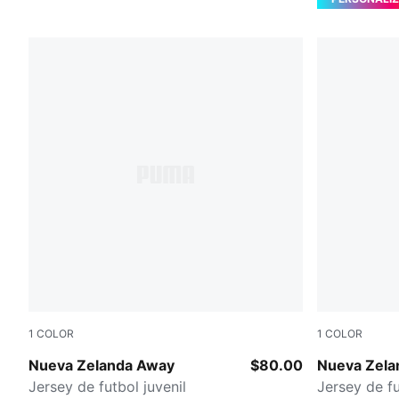
1
COLOR
1
COLOR
PUMA White-Silver Mist
PUMA Black
Nueva Zelanda Away
$80.00
Nueva Zel
Jersey de futbol juvenil
Jersey de fu