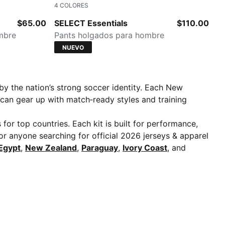
4
COLORES
Moss Veil
$65.00
SELECT Essentials
$110.00
mbre
Pants holgados para hombre
NUEVO
y the nation’s strong soccer identity. Each New
 can gear up with match‑ready styles and training
for top countries. Each kit is built for performance,
for anyone searching for official 2026 jerseys & apparel
Egypt
,
New Zealand
,
Paraguay
,
Ivory Coast
, and