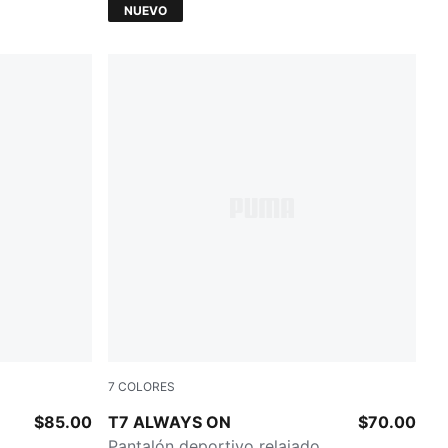
NUEVO
7
COLORES
Gum
Mouse Gray
$85.00
T7 ALWAYS ON
$70.00
Pantalón deportivo relajado