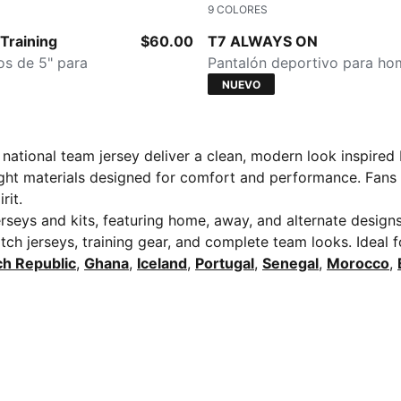
9
COLORES
Earthy Green-Buttercream
raining
$60.00
T7 ALWAYS ON
os de 5" para
Pantalón deportivo para ho
NUEVO
tional team jersey deliver a clean, modern look inspired b
eight materials designed for comfort and performance. Fans
rit.
rseys and kits, featuring home, away, and alternate designs 
tch jerseys, training gear, and complete team looks. Ideal 
h Republic
,
Ghana
,
Iceland
,
Portugal
,
Senegal
,
Morocco
,