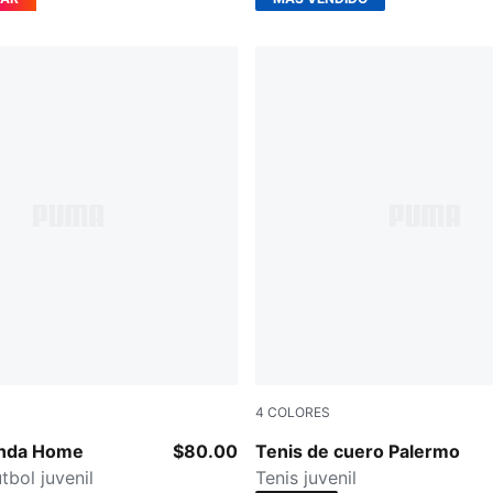
4
COLORES
-PUMA Silver
PUMA Black-Feather Gray-
anda Home
$80.00
Tenis de cuero Palermo
tbol juvenil
Tenis juvenil