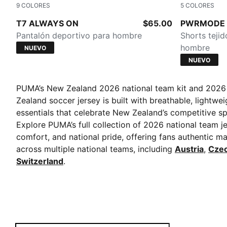
9
COLORES
5
COLORES
Mouse Gray
Inky Depths
T7 ALWAYS ON
$65.00
PWRMODE T
Pantalón deportivo para hombre
Shorts tejid
hombre
NUEVO
NUEVO
PUMA’s New Zealand 2026 national team kit and 2026 na
Zealand soccer jersey is built with breathable, lightw
essentials that celebrate New Zealand’s competitive spi
Explore PUMA’s full collection of 2026 national team je
comfort, and national pride, offering fans authentic ma
across multiple national teams, including
Austria
,
Czec
Switzerland
.