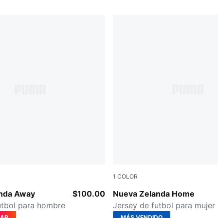
1
COLOR
Silver Mist
PUMA Black-PUMA Silver
nda Away
$100.00
Nueva Zelanda Home
utbol para hombre
Jersey de futbol para mujer
ZAR
MÁS VENDIDO