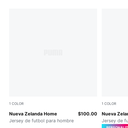
20 Productos
1
COLOR
1
COLOR
PUMA Black-PUMA Silver
PUMA White-
Nueva Zelanda Home
$100.00
Nueva Zela
Jersey de futbol para hombre
Jersey de f
PERSONALI