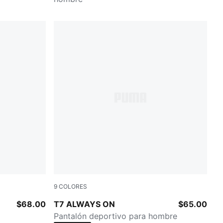
9
COLORES
Gum
PUMA BLACK
$68.00
T7 ALWAYS ON
$65.00
Pantalón deportivo para hombre