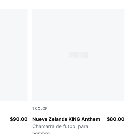
1
COLOR
PUMA Black-PUMA Silver
$90.00
Nueva Zelanda KING Anthem
$80.00
Chamarra de futbol para
hombre