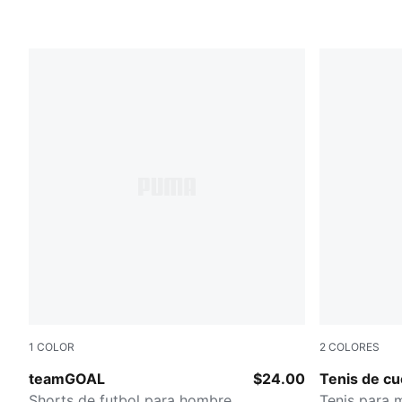
1
COLOR
2
COLORES
Puma Black-Puma White
PUMA Black
teamGOAL
$24.00
Tenis de c
Shorts de futbol para hombre
Tenis para 