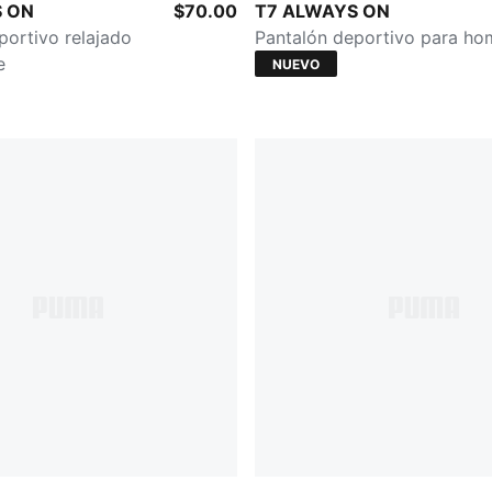
-Inky Depths
Midnight Petrol
S ON
$70.00
T7 ALWAYS ON
portivo relajado
Pantalón deportivo para ho
e
NUEVO