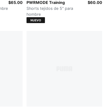
Créme De Mint
$65.00
PWRMODE Training
$60.00
mbre
Shorts tejidos de 5" para
hombre
NUEVO