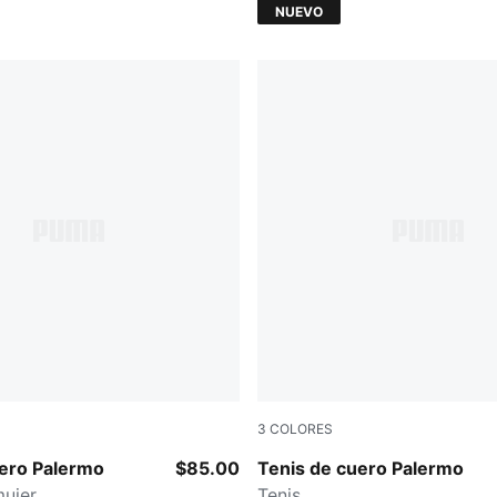
NUEVO
3
COLORES
-Feather Gray-Gum
PUMA Black-Feather Gray-
uero Palermo
$85.00
Tenis de cuero Palermo
mujer
Tenis