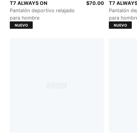
Midnight Petrol
Buttercream
T7 ALWAYS ON
$70.00
T7 ALWAY
Pantalón deportivo relajado
Pantalón de
para hombre
para hombr
NUEVO
NUEVO