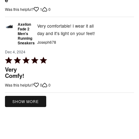
of
5
1
0
Was this helpful?
Axelion
Very comfortable! I wear it all
Fade 2
day and it's light on your feet!
Men's
Running
Joseph678
Sneakers
Dec 4, 2024
Rated
5
Very
out
Comfy!
of
0
0
Was this helpful?
5
SHOW MORE