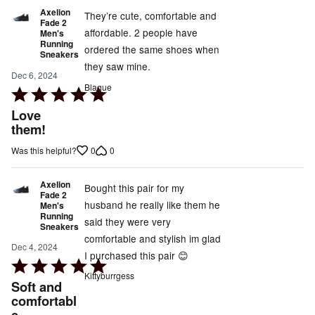
Axelion
They’re cute, comfortable and
Fade 2
affordable. 2 people have
Men's
Running
ordered the same shoes when
Sneakers
they saw mine.
Dec 6, 2024
Blaque
Rated
5
Love
out
them!
of
0
0
Was this helpful?
5
Axelion
Bought this pair for my
Fade 2
husband he really like them he
Men's
Running
said they were very
Sneakers
comfortable and stylish im glad
Dec 4, 2024
I purchased this pair 😊
Rated
Kittyburrgess
5
Soft and
out
comfortabl
e