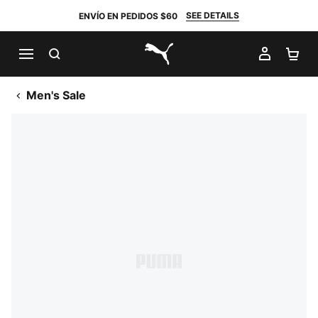
SEE DETAILS
ENVÍO EN PEDIDOS $60
BUSCAR
MI CUE
CA
PUMA.com
Men's Sale