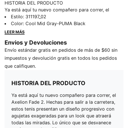
HISTORIA DEL PRODUCTO
Ya está aquí tu nuevo compañero para correr, el
Axelion Fade 2. Hechas para salir a la carretera, estos
Estilo
:
311197_02
tenis presentan un diseño progresivo con agujetas
Color
:
Cool Mid Gray-PUMA Black
exageradas para un look que atraerá todas las
LEER MÁS
miradas. Lo único que se desvanece aquí es tu antiguo
Envios y Devoluciones
RP.
Envío estándar gratis en pedidos de más de $60 sin
CARACTERÍSTICAS Y BENEFICIOS
Plantilla SoftFoam+: Plantilla acolchada que
impuestos y devolución gratis en todos los pedidos
proporciona una comodidad óptima al pisar.
que califiquen.
DETALLES
Bota corta
HISTORIA DEL PRODUCTO
Con cordones
Desnivel del talón a la punta: 13.0 mm
Ya está aquí tu nuevo compañero para correr, el
Calce regular
Axelion Fade 2. Hechas para salir a la carretera,
Detalles de la marca PUMA
estos tenis presentan un diseño progresivo con
agujetas exageradas para un look que atraerá
todas las miradas. Lo único que se desvanece