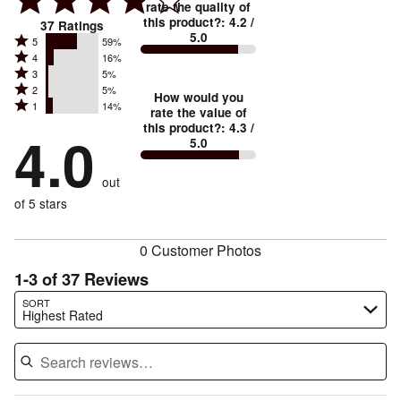
rate the quality of
this product?
:
4.2
/
37
Ratings
5.0
Rated
5
59%
Rated
4
16%
5
Rated
3
5%
4
stars
Rated
2
5%
3
stars
How would you
by
Rated
1
14%
2
stars
rate the value of
by
59%
1
this product?
:
4.3
/
stars
by
4.0
16%
of
5.0
stars
by
5%
of
reviewers
by
5%
of
reviewers
out
14%
of
reviewers
of
of 5 stars
reviewers
reviewers
0 Customer Photos
1-3 of 37 Reviews
Search reviews…
SORT
Highest Rated