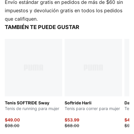
Envío estándar gratis en pedidos de más de $60 sin
moda sin renunciar a la comodidad. Estos nuevos
tenis de running SOFTRIDE Mayve cumplen.
impuestos y devolución gratis en todos los pedidos
CARACTERÍSTICAS Y BENEFICIOS
que califiquen.
Cubierta fabricada con al menos un 20% de
TAMBIÉN TE PUEDE GUSTAR
materiales reciclados
SOFTFOAM+: Plantilla cómoda, diseñada con un talón
extra grueso para proporcionar una amortiguación
suave
SOFTRIDE: Gomaespuma suave diseñada para brindar
amortiguación y comodidad durante todo el día
DETALLES
Con cordones
Suela de goma, con zonas diferenciadas para mejor
tracción
Tenis SOFTRIDE Sway
Softride Harli
Dart
Drop de talón a punta: 9mm
Tenis de running para mujer
Tenis para correr para mujer
Teni
Producto recomendado para su uso en superficies
firmes y lisas
$49.00
$53.99
$46
Producto recomendado para pies con pronación
$98.00
$68.00
$93
neutra