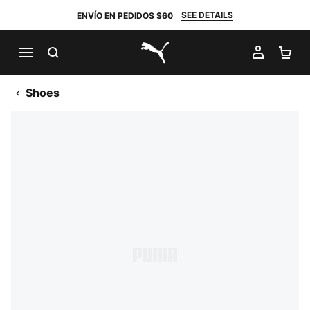
SEE DETAILS
ENVÍO EN PEDIDOS $60
BUSCAR
MI CUE
CA
PUMA.com
Shoes