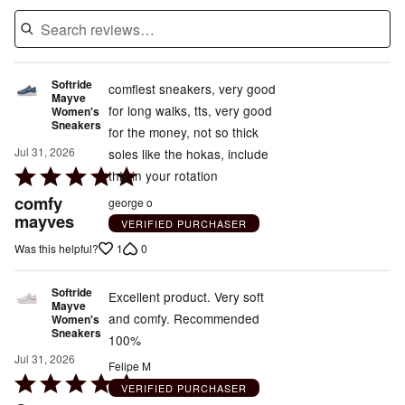
Softride
comfiest sneakers, very good
Mayve
for long walks, tts, very good
Women's
Sneakers
for the money, not so thick
Jul 31, 2026
soles like the hokas, include
Rated
this in your rotation
5
comfy
george o
out
mayves
VERIFIED PURCHASER
of
1
0
Was this helpful?
5
Softride
Excellent product. Very soft
Mayve
and comfy. Recommended
Women's
Sneakers
100%
Jul 31, 2026
Felipe M
Rated
VERIFIED PURCHASER
5