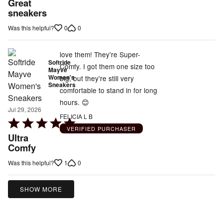
Great
out
sneakers
of
0
0
Was this helpful?
5
love them! They're Super-
Softride
Comfy. I got them one size too
Mayve
Women's
big, but they're still very
Sneakers
comfortable to stand in for long
hours. 😊
Jul 29, 2026
FELICIA L B
Rated
VERIFIED PURCHASER
5
Ultra
out
Comfy
of
1
0
Was this helpful?
5
SHOW MORE