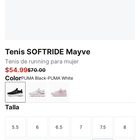
Tenis SOFTRIDE Mayve
Tenis de running para mujer
$54.99
$70.00
Color
PUMA Black-PUMA White
PUMA Black-PUMA White
Feather Gray-Mauve Mist-Rose Gold
Pearl Pink-Pure Pink-Apple Spritz
Talla
5.5
6
6.5
7
7.5
8
Talla
Talla
Talla
Talla
Talla
Talla