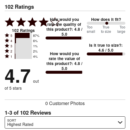
102
Ratings
How would you
How does it fit?
rate the quality of
104
Too
%
True
Too
this product?
:
4.8
/
102
Ratings
small
to size
large
5.0
between
Rated
5
87%
Rated
Too
4
6%
5
Is it true to size?
:
Rated
3
1%
4
small
stars
4.6
/ 5.0
Rated
2
2%
3
stars
How would you
by
and
Rated
1
4%
2
stars
rate the value of
by
87%
True
1
this product?
:
4.8
/
stars
by
4.7
6%
of
5.0
stars
to
by
1%
of
reviewers
by
size
2%
of
reviewers
out
4%
of
reviewers
of
of 5 stars
reviewers
reviewers
0 Customer Photos
1-3 of 102 Reviews
Search reviews…
SORT
Highest Rated