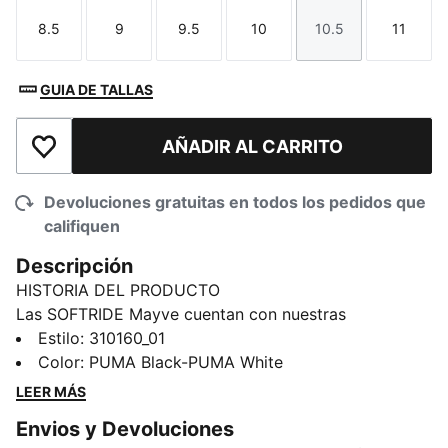
8.5
9
9.5
10
10.5
11
Talla
Talla
Talla
Talla
Talla
Talla
GUIA DE TALLAS
AÑADIR AL CARRITO
Añadir a la lista de deseos
Devoluciones gratuitas en todos los pedidos que
califiquen
Descripción
HISTORIA DEL PRODUCTO
Las SOFTRIDE Mayve cuentan con nuestras
acolchadas gomaespuma SOFTRIDE y plantilla
Estilo
:
310160_01
SOFTFOAM+, para ofrecerte mayor comodidad. Esta
Color
:
PUMA Black-PUMA White
versión presenta un cuello escotado, cubierta textil
LEER MÁS
premium y detalles de primera calidad. Con un diseño
Envios y Devoluciones
original de ojales y costuras decorativas, disfruta de la