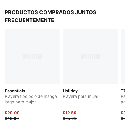
PRODUCTOS COMPRADOS JUNTOS
FRECUENTEMENTE
Essentials
Holiday
T7
Playera tipo polo de manga
Playera para mujer
Pant
larga para mujer
para
$20.00
$12.50
$37.
$40.00
$25.00
$75.