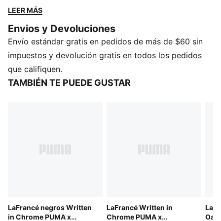
inspiración skater, estos tenis unisex están diseñados
LEER MÁS
para destacar. Cuenta con el logo La Francé y
Envios y Devoluciones
wordmarks de Melo en la entresuela y en la suela,
Envío estándar gratis en pedidos de más de $60 sin
entre ellos, la característica marca “1 of 1”.
DETALLES
impuestos y devolución gratis en todos los pedidos
Calce regular
que califiquen.
Empeine redondeado
TAMBIÉN TE PUEDE GUSTAR
Con cordones
Talón plano
Interior en material textil
Suela de goma envolvente, para mayor estabilidad
Inscripciones LaFrancé y PUMA en relieve
PUMA adolescentes: Producto recomendado para
niños y adolescentes de 8 a 16 años
LaFrancé negros Written
LaFrancé Written in
Lame
in Chrome PUMA x
Chrome PUMA x
Oak 