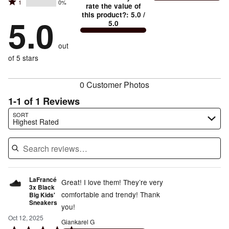
and
Rated
1
0%
2
stars
rate the value of
by
100%
True
1
this product?
:
5.0
/
stars
by
5.0
0%
of
5.0
stars
to
by
0%
of
reviewers
by
size
0%
of
reviewers
out
0%
of
reviewers
of
of 5 stars
reviewers
reviewers
0 Customer Photos
1-1 of 1 Reviews
Search reviews…
SORT
Highest Rated
LaFrancé
Great! I love them! They’re very
3x Black
comfortable and trendy! Thank
Big Kids'
Sneakers
you!
Oct 12, 2025
Giankarel G