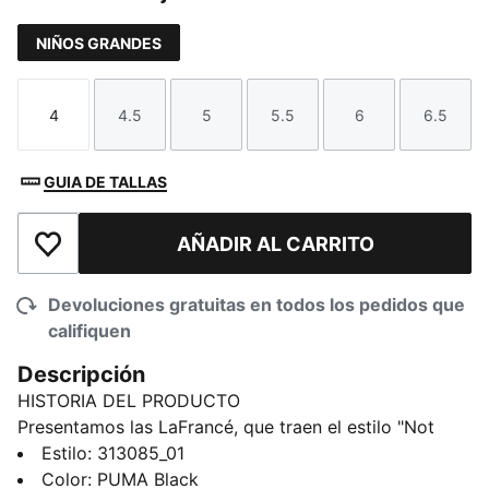
NIÑOS GRANDES
4
4.5
5
5.5
6
6.5
Talla
Talla
Talla
Talla
Talla
Talla
GUIA DE TALLAS
AÑADIR AL CARRITO
Añadir a la lista de deseos
Devoluciones gratuitas en todos los pedidos que
califiquen
Descripción
HISTORIA DEL PRODUCTO
Presentamos las LaFrancé, que traen el estilo "Not
From Here" de Melo a una nueva silueta para lucir
Estilo
:
313085_01
fuera de la cancha. Con un estilo voluminoso de
Color
:
PUMA Black