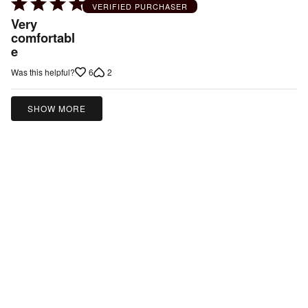
Rated
VERIFIED PURCHASER
5
Very
out
comfortabl
e
of
5
6
2
Was this helpful?
SHOW MORE