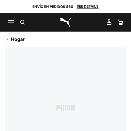
SEE DETAILS
ENVÍO EN PEDIDOS $60
BUSCAR
MI CUE
CA
PUMA.com
Hogar