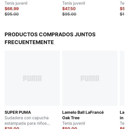
LAMELO BALL
Tenis juvenil
LAMELO BALL
Tenis juvenil
Tenis
$66.99
$47.50
$50
$95.00
$95.00
$100
PRODUCTOS COMPRADOS JUNTOS
FRECUENTEMENTE
SUPER PUMA
Lamelo Ball LaFrancé
LaFr
Sudadera con capucha
Oak Tree
in C
estampada para niños
Tenis juvenil
LAM
Tenis
grandes
$25.00
$50.00
$66