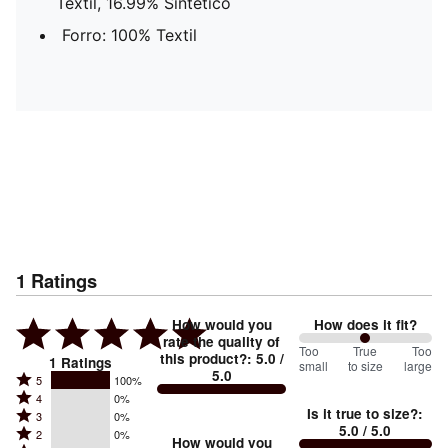
Textil, 16.99% Sintético
Forro: 100% Textil
1
Ratings
How would you
How does it fit?
rate the quality of
100
Too
%
True
Too
this product?
:
5.0
/
1
Ratings
small
to size
large
5.0
between
Rated
5
100%
Rated
Too
4
0%
5
Is it true to size?
:
Rated
3
0%
4
small
stars
5.0
/ 5.0
Rated
2
0%
3
stars
How would you
by