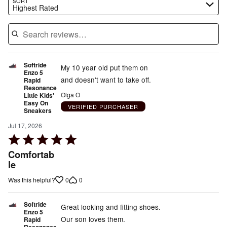
SORT
Highest Rated
Softride
My 10 year old put them on
Enzo 5
and doesn't want to take off.
Rapid
Resonance
Olga O
Little Kids'
Easy On
VERIFIED PURCHASER
Sneakers
Jul 17, 2026
Rated
5
Comfortab
out
le
of
0
0
Was this helpful?
5
Softride
Great looking and fitting shoes.
Enzo 5
Our son loves them.
Rapid
Resonance