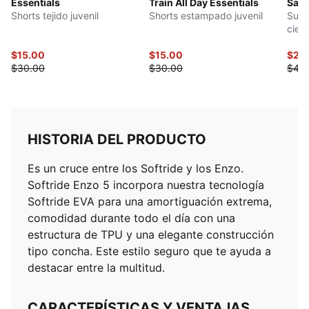
Essentials
Train All Day Essentials
Sand
Shorts tejido juvenil
Shorts estampado juvenil
Suda
cier
peq
$15.00
$15.00
$22
$30.00
$30.00
$45
HISTORIA DEL PRODUCTO
Es un cruce entre los Softride y los Enzo.
Softride Enzo 5 incorpora nuestra tecnología
Softride EVA para una amortiguación extrema,
comodidad durante todo el día con una
estructura de TPU y una elegante construcción
tipo concha. Este estilo seguro que te ayuda a
destacar entre la multitud.
CARACTERÍSTICAS Y VENTAJAS