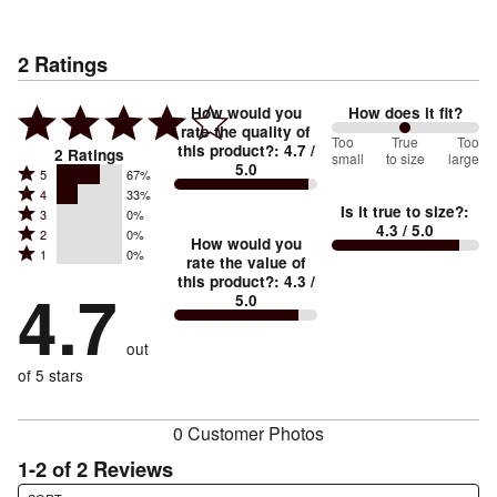
2
Ratings
How would you
How does it fit?
rate the quality of
100
Too
%
True
Too
this product?
:
4.7
/
2
Ratings
small
to size
large
5.0
between
Rated
5
67%
Rated
Too
4
33%
5
Is it true to size?
:
Rated
3
0%
4
small
stars
4.3
/ 5.0
Rated
2
0%
3
stars
How would you
by
and
Rated
1
0%
2
stars
rate the value of
by
67%
True
1
this product?
:
4.3
/
stars
by
4.7
33%
of
5.0
stars
to
by
0%
of
reviewers
by
size
0%
of
reviewers
out
0%
of
reviewers
of
of 5 stars
reviewers
reviewers
0 Customer Photos
1-2 of 2 Reviews
Search reviews…