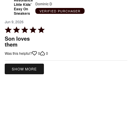
Dominic D
Little Kids'
Easy On
VERIFIED PURCHASER
Sneakers
Jun 9, 2026
Rated
5
Son loves
out
them
of
0
0
Was this helpful?
5
SHOW MORE