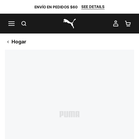
SEE DETAILS
ENVÍO EN PEDIDOS $60
BUSCAR
MI CUE
CA
PUMA.com
Hogar