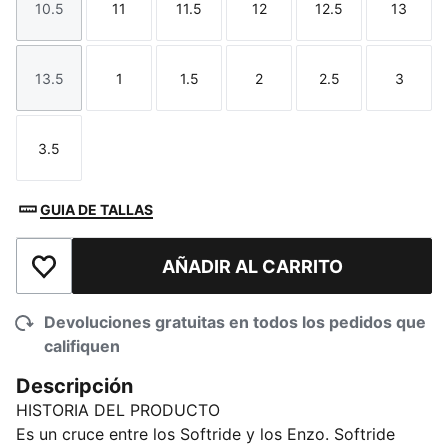
10.5
11
11.5
12
12.5
13
Talla
Talla
Talla
Talla
Talla
Talla
13.5
1
1.5
2
2.5
3
Talla
Talla
Talla
Talla
Talla
Talla
3.5
Talla
GUIA DE TALLAS
AÑADIR AL CARRITO
Añadir a la lista de deseos
Devoluciones gratuitas en todos los pedidos que
califiquen
Descripción
HISTORIA DEL PRODUCTO
Es un cruce entre los Softride y los Enzo. Softride