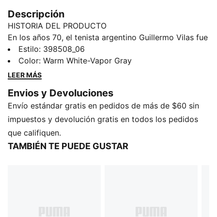
Descripción
HISTORIA DEL PRODUCTO
En los años 70, el tenista argentino Guillermo Vilas fue
protagonista de grandes victorias. No mucho tiempo
Estilo
:
398508_06
después, en los años 80, creamos su calzado
Color
:
Warm White-Vapor Gray
emblemática, el GV Special, que le rinde homenaje con
LEER MÁS
sus iniciales y que trae la estética de la cancha a las
Envios y Devoluciones
calles, en un estilo que sigue siendo icónico hasta el
Envío estándar gratis en pedidos de más de $60 sin
día de hoy. Con detalle de perforaciones para mayor
respirabilidad y una suela voluminosa, esta versión
impuestos y devolución gratis en todos los pedidos
presenta una cubierta de cuero para un look elegante.
que califiquen.
CARACTERÍSTICAS Y BENEFICIOS
TAMBIÉN TE PUEDE GUSTAR
Los productos de cuero PUMA respaldan la
fabricación responsable a través del Leather Working
Group: www.leatherworkinggroup.com
DETALLES
Cubierta de gamuza
Superposiciones de gamuza en ojales, lengüeta y