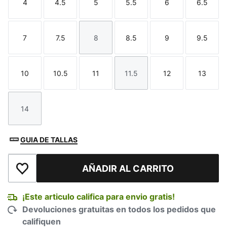
4
4.5
5
5.5
6
6.5
Talla
Talla
Talla
Talla
Talla
Talla
7
7.5
8
8.5
9
9.5
Talla
Talla
Talla
Talla
Talla
Talla
10
10.5
11
11.5
12
13
Talla
Talla
Talla
Talla
Talla
Talla
14
Talla
GUIA DE TALLAS
AÑADIR AL CARRITO
Añadir a la lista de deseos
¡Este articulo califica para envio gratis!
Devoluciones gratuitas en todos los pedidos que
califiquen