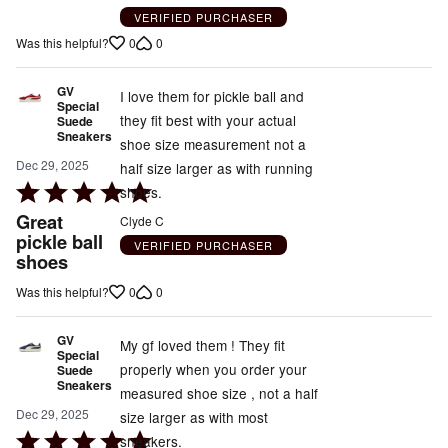
VERIFIED PURCHASER
0
0
Was this helpful?
GV
I love them for pickle ball and
Special
they fit best with your actual
Suede
Sneakers
shoe size measurement not a
Dec 29, 2025
half size larger as with running
Rated
shoes.
5
Great
Clyde C
out
pickle ball
VERIFIED PURCHASER
shoes
of
5
0
0
Was this helpful?
GV
My gf loved them ! They fit
Special
properly when you order your
Suede
Sneakers
measured shoe size , not a half
Dec 29, 2025
size larger as with most
Rated
sneakers.