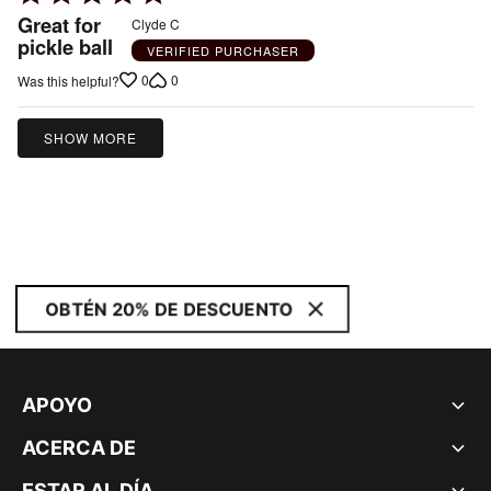
5
Great for
Clyde C
out
pickle ball
VERIFIED PURCHASER
of
0
0
Was this helpful?
5
SHOW MORE
OBTÉN 20% DE DESCUENTO
APOYO
ACERCA DE
ESTAR AL DÍA