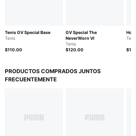
talón
Cuello y lengüeta en material sintético respirable
Plantilla sintética
Formstrip PUMA de nobuk
Tenis GV Special Base
GV Special The
Hom
Detalles de las marcas PUMA y GV Special
Tenis
NeverWorn VI
Teni
Tenis
$110.00
$120.00
$12
PRODUCTOS COMPRADOS JUNTOS
FRECUENTEMENTE