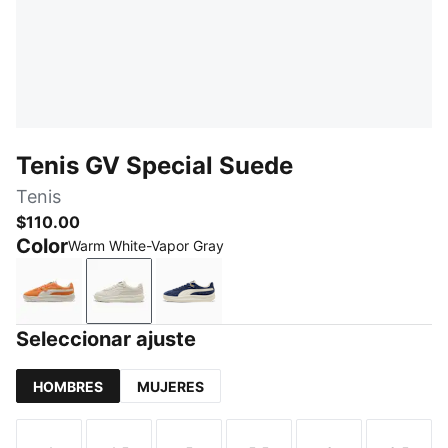
Tenis GV Special Suede
Tenis
$110.00
Color
Warm White-Vapor Gray
Maple Syrup-Frosted Ivory
Warm White-Vapor Gray
PUMA Navy-Frosted Ivory
Seleccionar ajuste
HOMBRES
MUJERES