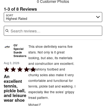
0 Customer Photos
1-3 of 8 Reviews
Search reviews…
SORT
Highest Rated
GV
This shoe definitely earns five
Special
stars. Not only is it great
Suede
Sneakers
looking, but also, its materials
Aug 3, 2026
and construction are excellent.
Rated
Its cushiony footbed and
5
chunky soles also make it very
An
out
excellent
comfortable and functional for
tennis,
of
tennis, pickle ball and walking. I
pickle ball,
5
especially like the soles’ grippy
and leisure
tread pattern.
wear shoe
Michael F