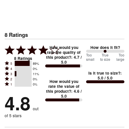
8
Ratings
How would you
How does it fit?
rate the quality of
100
Too
%
True
Too
this product?
:
4.7
/
8
Ratings
small
to size
large
5.0
between
Rated
5
89%
Rated
Too
4
0%
5
Is it true to size?
:
Rated
3
11%
4
small
stars
5.0
/ 5.0
Rated
2
0%
3
stars
How would you
by
and
Rated
1
0%
2
stars
rate the value of
by
89%
True
1
this product?
:
4.6
/
stars
by
4.8
0%
of
5.0
stars
to
by
11%
of
reviewers
by
size
0%
of
reviewers
out
0%
of
reviewers
of
of 5 stars
reviewers
reviewers