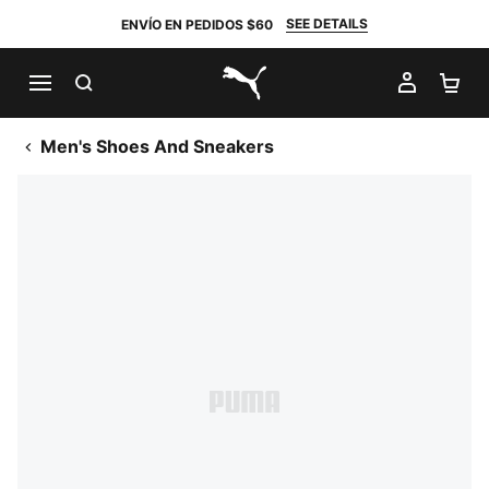
SEE DETAILS
ENVÍO EN PEDIDOS $60
BUSCAR
MI CUE
CA
PUMA.com
Men's Shoes And Sneakers