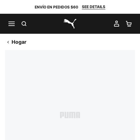
SEE DETAILS
ENVÍO EN PEDIDOS $60
BUSCAR
MI CUE
CA
PUMA.com
Hogar