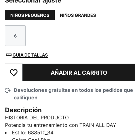
Seleccionar ajuste
NIÑOS PEQUEÑOS
NIÑOS GRANDES
6
Talla
GUIA DE TALLAS
AÑADIR AL CARRITO
Añadir a la lista de deseos
Devoluciones gratuitas en todos los pedidos que
califiquen
Descripción
HISTORIA DEL PRODUCTO
Potencia tu entrenamiento con TRAIN ALL DAY
Essentials. Fabricada con dryCELL para mantenerte
Estilo
:
688510_34