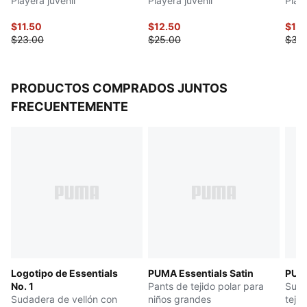
Playera juvenil
Playera juvenil
Playe
$11.50
$12.50
$15
$23.00
$25.00
$30
PRODUCTOS COMPRADOS JUNTOS
FRECUENTEMENTE
Logotipo de Essentials
PUMA Essentials Satin
PUMA
No. 1
Pants de tejido polar para
Suda
Sudadera de vellón con
niños grandes
tejid