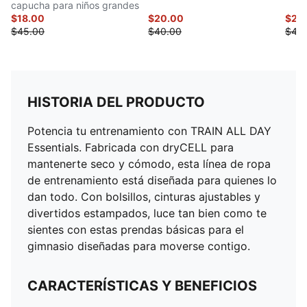
capucha para niños grandes
gran
$18.00
$20.00
$20
$45.00
$40.00
$40
HISTORIA DEL PRODUCTO
Potencia tu entrenamiento con TRAIN ALL DAY
Essentials. Fabricada con dryCELL para
mantenerte seco y cómodo, esta línea de ropa
de entrenamiento está diseñada para quienes lo
dan todo. Con bolsillos, cinturas ajustables y
divertidos estampados, luce tan bien como te
sientes con estas prendas básicas para el
gimnasio diseñadas para moverse contigo.
CARACTERÍSTICAS Y BENEFICIOS