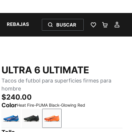
REBAJAS
BUSCAR
LISTA DE DESE
CARRITO 
MI C
ULTRA 6 ULTIMATE
Tacos de futbol para superficies firmes para
hombre
$240.00
Color
Heat Fire-PUMA Black-Glowing Red
Ultra Blue-PUMA White-Glowing Red
PUMA Black-Fizzy Light-Green Terrain
Heat Fire-PUMA Black-Glowing Red