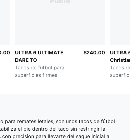
0.00
ULTRA 6 ULTIMATE
$240.00
ULTRA 6 U
DARE TO
Christian Pul
Tacos de futbol para
Tacos de fut
superficies firmes
superficies 
artificiales
o para remates letales, son unos tacos de fútbol
iza el pie dentro del taco sin restringir la
on precisión para llevarte del saque inicial al