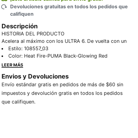
Devoluciones gratuitas en todos los pedidos que
califiquen
Descripción
HISTORIA DEL PRODUCTO
Acelera al máximo con los ULTRA 6. De vuelta con un
empeine de tejido de malla de alta tecnología
Estilo
:
108557_03
renovado para remates letales, son unos tacos de
Color
:
Heat Fire-PUMA Black-Glowing Red
fútbol que se sienten y funcionan como una máquina
LEER MÁS
de precisión en tus pies. El armazón de soporte
Envios y Devoluciones
PWRTAPE estabiliza el pie dentro del taco sin
Envío estándar gratis en pedidos de más de $60 sin
restringir la agilidad ni la libertad de movimiento. La
suela SPEEDSYSTEM y el diseño de tacos FastTrax
impuestos y devolución gratis en todos los pedidos
están diseñados con precisión para llevarte del saque
que califiquen.
inicial al fondo de la red “en un abrir y cerrar de ojos”.
CARACTERÍSTICAS Y BENEFICIOS
ACELERACIÓN: La suela SPEEDSYSTEM de PUMA
incorpora una placa elástica y un innovador diseño
de tacos para lograr una aceleración increíblemente