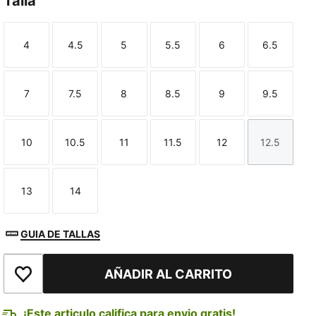
Talla
4
4.5
5
5.5
6
6.5
Talla
Talla
Talla
Talla
Talla
Talla
7
7.5
8
8.5
9
9.5
Talla
Talla
Talla
Talla
Talla
Talla
10
10.5
11
11.5
12
12.5
Talla
Talla
Talla
Talla
Talla
Talla
13
14
Talla
Talla
GUIA DE TALLAS
AÑADIR AL CARRITO
Añadir a la lista de deseos
¡Este articulo califica para envio gratis!