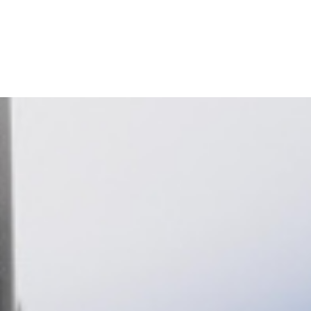
rápida.
TRACCIÓN: Esprinta, corta y frena más rápido con el
diseño de tacos FastTrax para una tracción
multidireccional.
ESTABILIDAD: La estructura de soporte PWRTAPE
SQD estabiliza el pie dentro de los tacos sin
obstaculizar la agilidad y la libertad de movimiento.
Empeine fabricado con al menos un 50 % de
materiales reciclados
DETALLES
Ancho: regular
Cierre: cordones
Plantilla extraíble y liviana con tecnología Nano Grip
y amortiguación Ortholite en el talón para una mayor
sujeción.
Tipo de talón: plano
Forro: textil
Piel GripControl Pro para un dominio decisivo del