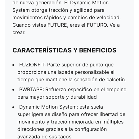
de nueva generación. El Dynamic Motion
DETALLES
System otorga tracción y agilidad para
Parte superior FUZIONFIT con PWRTAPE: para mayor
movimientos rápidos y cambios de velocidad.
libertad de movimiento y un ajuste ceñido y de
Cuando vistes FUTURE, eres el FUTURO. Ve a
sujeción.
crear.
Detalles en relieve en las zonas de contacto clave
para mejorar el tacto y el control
CARACTERÍSTICAS Y BENEFICIOS
El acolchado del talón mantiene el talón sujeto y
cómodo
FUZIONFIT: Parte superior de punto que
Suela exterior Dynamic Motion System
proporciona una lazada personalizable al
Ajuste de mujer: Estos tacos de fútbol están hechos
tiempo que mantiene la sensación de calcetín.
para las jugadoras femeninas, con medidas como el
volumen y la altura del empeine diseñadas para el pie
PWRTAPE: Refuerzo específico en el empeine
femenino
para mayor soporte y durabilidad
Ajuste regular a amplio
Dynamic Motion System: esta suela
FG/AG: Ideales para usar en superficies firmes
superligera se diseñó para ofrecer libertad de
naturales y césped sintético (4G)
movimiento y tracción mejorada en múltiples
direcciones gracias a la configuración
avanzada de sus tacos.