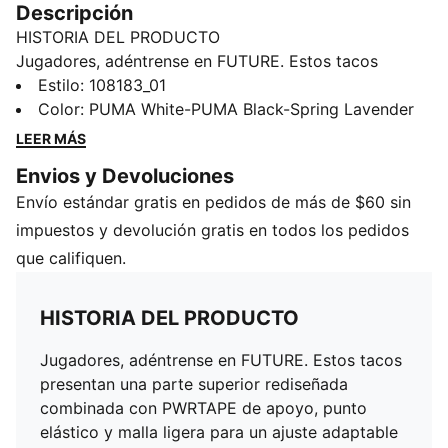
Descripción
HISTORIA DEL PRODUCTO
Jugadores, adéntrense en FUTURE. Estos tacos
presentan una parte superior rediseñada combinada
Estilo
:
108183_01
con PWRTAPE de apoyo, punto elástico y malla ligera
Color
:
PUMA White-PUMA Black-Spring Lavender
para un ajuste adaptable de nueva generación. El
LEER MÁS
Dynamic Motion System otorga tracción y agilidad
Envios y Devoluciones
para movimientos rápidos y cambios de velocidad.
Envío estándar gratis en pedidos de más de $60 sin
Cuando vistes FUTURE, eres el FUTURO. Ve a crear.
CARACTERÍSTICAS Y BENEFICIOS
impuestos y devolución gratis en todos los pedidos
FUZIONFIT: Parte superior de punto que proporciona
que califiquen.
una lazada personalizable al tiempo que mantiene la
sensación de calcetín.
HISTORIA DEL PRODUCTO
PWRTAPE: Refuerzo específico en el empeine para
mayor soporte y durabilidad
Jugadores, adéntrense en FUTURE. Estos tacos
Dynamic Motion System: esta suela superligera se
presentan una parte superior rediseñada
diseñó para ofrecer libertad de movimiento y tracción
combinada con PWRTAPE de apoyo, punto
mejorada en múltiples direcciones gracias a la
elástico y malla ligera para un ajuste adaptable
configuración avanzada de sus tacos.