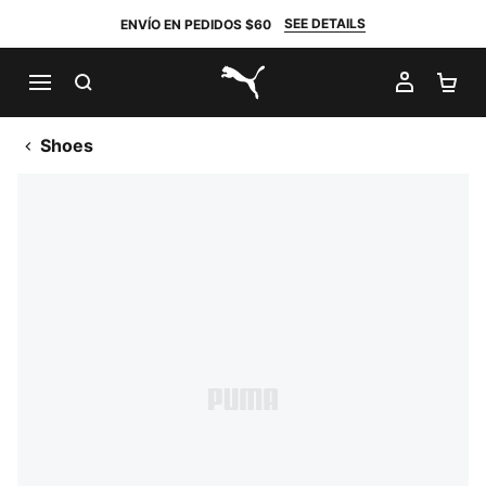
SEE DETAILS
ENVÍO EN PEDIDOS $60
BUSCAR
MI CUE
CA
PUMA.com
Shoes