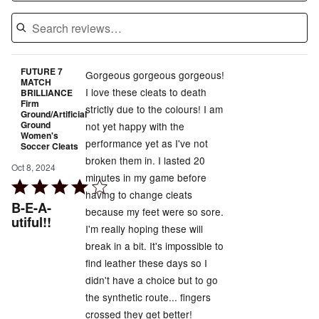
FUTURE 7
Gorgeous gorgeous gorgeous!
MATCH
I love these cleats to death
BRILLIANCE
Firm
strictly due to the colours! I am
Ground/Artificial
Ground
not yet happy with the
Women's
performance yet as I've not
Soccer Cleats
broken them in. I lasted 20
Oct 8, 2024
minutes in my game before
Rated
having to change cleats
4
B-E-A-
because my feet were so sore.
out
utiful!!
I'm really hoping these will
of
break in a bit. It's impossible to
5
find leather these days so I
didn't have a choice but to go
the synthetic route... fingers
crossed they get better!