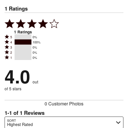
1
Ratings
1
Ratings
Rated
5
0%
Rated
4
100%
5
Rated
3
0%
4
stars
Rated
2
0%
3
stars
by
Rated
1
0%
2
stars
by
0%
1
stars
by
4.0
100%
of
stars
by
0%
of
reviewers
by
0%
of
reviewers
out
0%
of
reviewers
of
of 5 stars
reviewers
reviewers
0 Customer Photos
1-1 of 1 Reviews
Search reviews…
SORT
Highest Rated