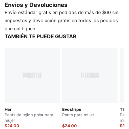
Envios y Devoluciones
declaración de estilo casual.
Envío estándar gratis en pedidos de más de $60 sin
CARACTERÍSTICAS Y BENEFICIOS
Producto fabricado con al menos un 50% de
impuestos y devolución gratis en todos los pedidos
materiales reciclados
que califiquen.
DETALLES
TAMBIÉN TE PUEDE GUSTAR
Corte semi-ajustado
Tejido spacer
Largo: Regular
Bolsillos laterales con cierre
Detalles de la marca PUMA
Her
Evostripe
T7
Pants de tejido polar para
Pants para mujer
Pant
mujer
muje
$24.00
$24.00
$37.