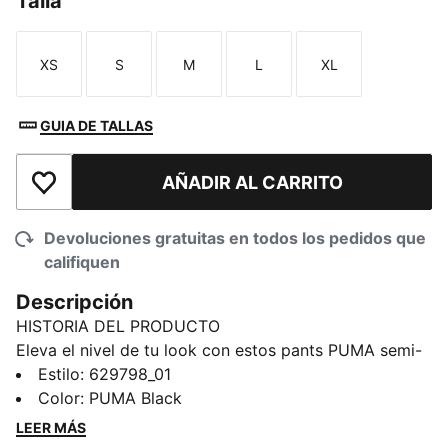
Talla
XS
S
M
L
XL
Talla
Talla
Talla
Talla
Talla
GUIA DE TALLAS
AÑADIR AL CARRITO
Añadir a la lista de deseos
Devoluciones gratuitas en todos los pedidos que
califiquen
Descripción
HISTORIA DEL PRODUCTO
Eleva el nivel de tu look con estos pants PUMA semi-
ajustados. Con las icónicas tiras T7, bolsillos con
Estilo
:
629798_01
cierre y alforza delantera en las piernas, estos pants
Color
:
PUMA Black
son un clásico. Además, la cintura elástica con cordón
LEER MÁS
interno garantiza un ajuste perfecto. Haz una