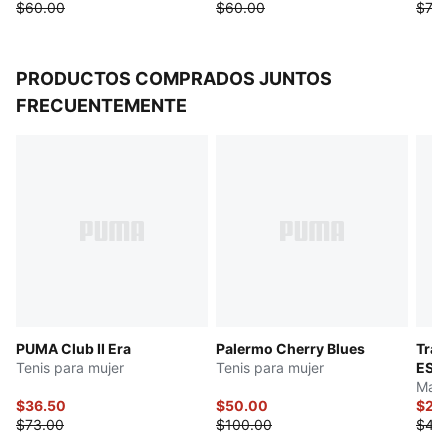
$60.00
$60.00
$75.
PRODUCTOS COMPRADOS JUNTOS
FRECUENTEMENTE
PUMA Club II Era
Palermo Cherry Blues
Trai
Tenis para mujer
Tenis para mujer
ESS
Mall
$36.50
$50.00
$24
$73.00
$100.00
$48