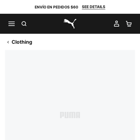
SEE DETAILS
ENVÍO EN PEDIDOS $60
BUSCAR
MI CUE
CA
PUMA.com
Clothing