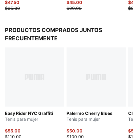
$47.50
$45.00
$47.
$95.00
$90.00
$95
PRODUCTOS COMPRADOS JUNTOS
FRECUENTEMENTE
Easy Rider NYC Graffiti
Palermo Cherry Blues
Clyd
Tenis para mujer
Tenis para mujer
Teni
$55.00
$50.00
$55
$110.00
$100.00
$110