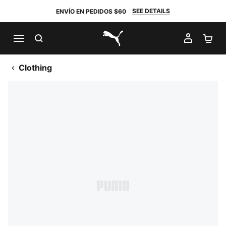
SEE DETAILS
ENVÍO EN PEDIDOS $60
BUSCAR
MI CUE
CA
PUMA.com
Clothing