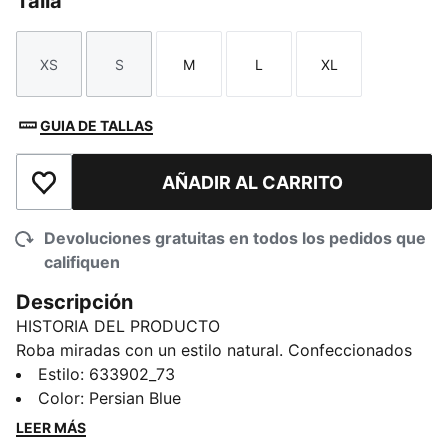
Talla
XS
S
M
L
XL
Talla
Talla
Talla
Talla
Talla
GUIA DE TALLAS
AÑADIR AL CARRITO
Añadir a la lista de deseos
Devoluciones gratuitas en todos los pedidos que
califiquen
Descripción
HISTORIA DEL PRODUCTO
Roba miradas con un estilo natural. Confeccionados
en tejido de rizo francés suave y con un corte relajado
Estilo
:
633902_73
y cómodo, estos pants son perfectos para salir a
Color
:
Persian Blue
tomar café o para relajarse. Las líneas clásicas y
LEER MÁS
versatilidad diaria se combinan con la comodidad