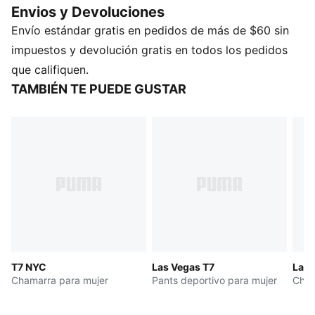
Envios y Devoluciones
deportiva con la frescura informal. PUMA te ofrece un
Envío estándar gratis en pedidos de más de $60 sin
estilo que se adapta a ti, sin importar lo que te depare
el día.
impuestos y devolución gratis en todos los pedidos
CARACTERÍSTICAS Y BENEFICIOS
que califiquen.
Producto fabricado con al menos un 20 % de
TAMBIÉN TE PUEDE GUSTAR
materiales reciclados
DETALLES
Corte: cómodo
Material principal: tejido de rizo francés
Cintura: Baja
T7 NYC
Las Vegas T7
Las 
Chamarra para mujer
Pants deportivo para mujer
Cham