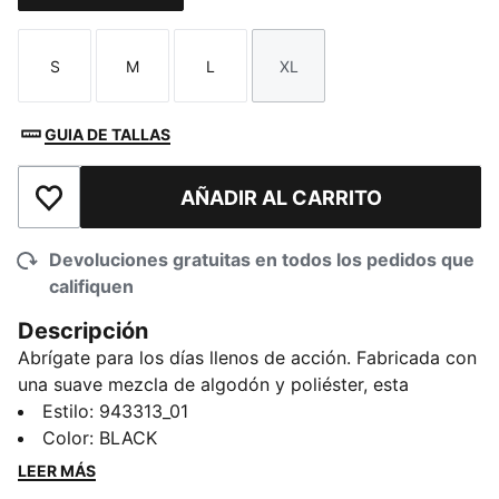
S
M
L
XL
Talla
Talla
Talla
Talla
GUIA DE TALLAS
AÑADIR AL CARRITO
Añadir a la lista de deseos
Devoluciones gratuitas en todos los pedidos que
califiquen
Descripción
Abrígate para los días llenos de acción. Fabricada con
una suave mezcla de algodón y poliéster, esta
sudadera con capucha mantiene a los niños cómodos
Estilo
:
943313_01
durante las aventuras al aire libre o los momentos de
Color
:
BLACK
relax. El diseño en relieve añade un toque deportivo,
LEER MÁS
convirtiéndola en una de las favoritas de PUMA para