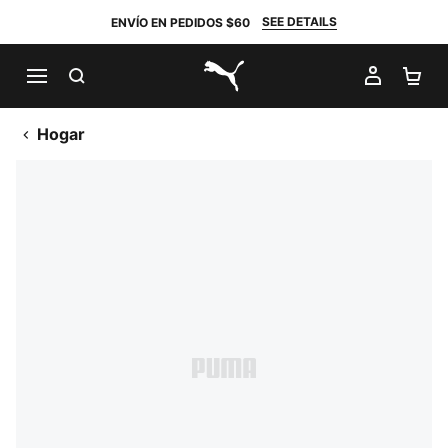
SEE DETAILS
ENVÍO EN PEDIDOS $60
BUSCAR
MI CUE
CA
PUMA.com
Hogar