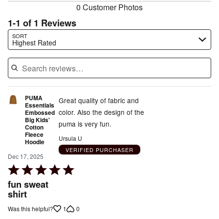
0 Customer Photos
1-1 of 1 Reviews
Search reviews…
SORT
Highest Rated
PUMA
Great quality of fabric and
Essentials
color. Also the design of the
Embossed
Big Kids'
puma is very fun.
Cotton
Fleece
Ursula U
Hoodie
VERIFIED PURCHASER
Dec 17, 2025
Rated
5
fun sweat
out
shirt
of
1
0
Was this helpful?
5