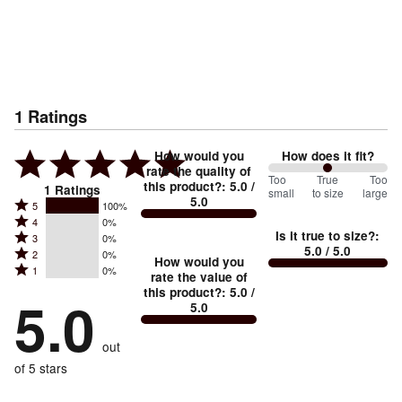
1
Ratings
How would you
How does it fit?
rate the quality of
100
Too
%
True
Too
this product?
:
5.0
/
1
Ratings
small
to size
large
5.0
between
Rated
5
100%
Rated
Too
4
0%
5
Is it true to size?
:
Rated
3
0%
4
small
stars
5.0
/ 5.0
Rated
2
0%
3
stars
How would you
by
and
Rated
1
0%
2
stars
rate the value of
by
100%
True
1
this product?
:
5.0
/
stars
by
5.0
0%
of
5.0
stars
to
by
0%
of
reviewers
by
size
0%
of
reviewers
out
0%
of
reviewers
of
of 5 stars
reviewers
reviewers