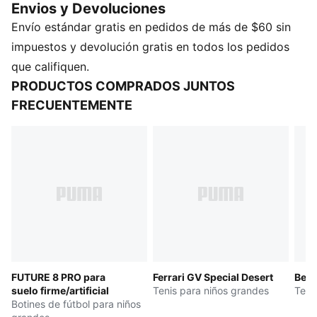
Envios y Devoluciones
los jóvenes campeones listos para conquistar el
Envío estándar gratis en pedidos de más de $60 sin
parque y más allá.
impuestos y devolución gratis en todos los pedidos
que califiquen.
PRODUCTOS COMPRADOS JUNTOS
FRECUENTEMENTE
FUTURE 8 PRO para
Ferrari GV Special Desert
Bell
suelo firme/artificial
Tenis para niños grandes
Teni
Botines de fútbol para niños